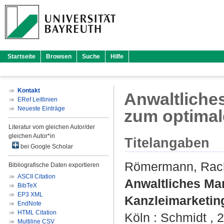
Startseite
Browsen
Suche
Hilfe
Kontakt
Anwaltliche
ERef Leitlinien
Neueste Einträge
zum optimal
Literatur vom gleichen Autor/der
gleichen Autor*in
Titelangaben
bei Google Scholar
Römermann, Rach
Bibliografische Daten exportieren
ASCII Citation
Anwaltliches Ma
BibTeX
EP3 XML
Kanzleimarketin
EndNote
HTML Citation
Köln : Schmidt , 
Multiline CSV