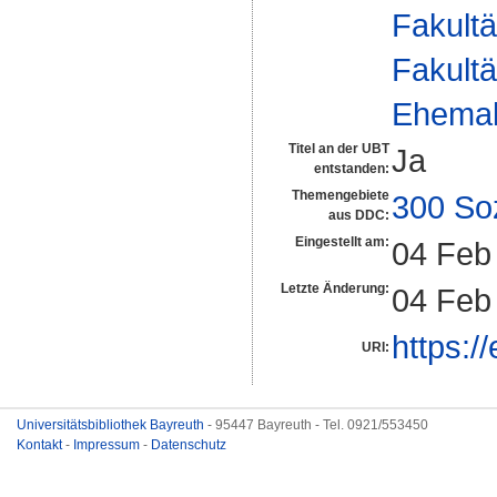
Fakultä
Fakultä
Ehemal
Titel an der UBT
Ja
entstanden:
Themengebiete
300 So
aus DDC:
Eingestellt am:
04 Feb
Letzte Änderung:
04 Feb
https:/
URI:
Universitätsbibliothek Bayreuth
- 95447 Bayreuth - Tel. 0921/553450
Kontakt
-
Impressum
-
Datenschutz