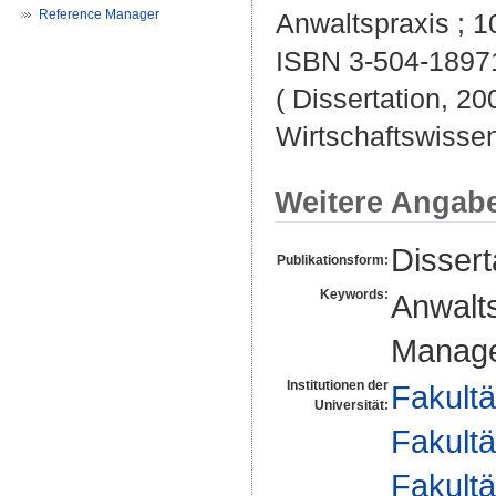
Reference Manager
Anwaltspraxis ; 10
ISBN 3-504-1897
( Dissertation, 20
Wirtschaftswissen
Weitere Angab
Dissert
Publikationsform:
Keywords:
Anwalts
Manag
Institutionen der
Fakultä
Universität:
Fakultä
Fakultä