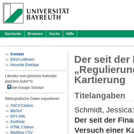
Startseite
Browsen
Suche
Hilfe
Kontakt
Der seit de
ERef Leitlinien
Neueste Einträge
„Regulierun
Literatur vom gleichen Autor/der
Kartierung
gleichen Autor*in
bei Google Scholar
Titelangaben
Bibliografische Daten exportieren
ASCII Citation
Schmidt, Jessica
:
BibTeX
EP3 XML
Der seit der Fi
EndNote
HTML Citation
Versuch einer Ka
Multiline CSV