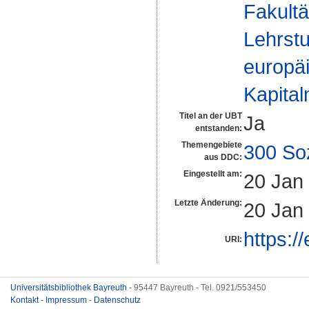
Fakultä
Lehrstu
europä
Kapital
Titel an der UBT
Ja
entstanden:
Themengebiete
300 So
aus DDC:
Eingestellt am:
20 Jan
Letzte Änderung:
20 Jan
https:/
URI:
Universitätsbibliothek Bayreuth
- 95447 Bayreuth - Tel. 0921/553450
Kontakt
-
Impressum
-
Datenschutz