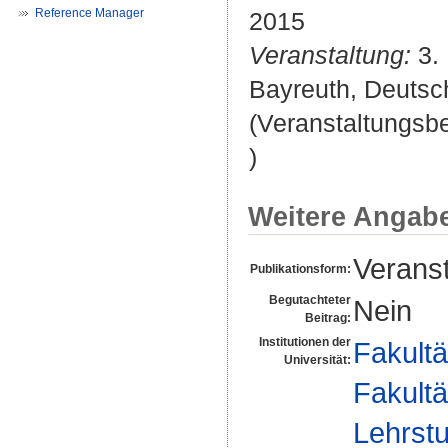
Reference Manager
2015
Veranstaltung:
3. 
Bayreuth, Deutsc
(Veranstaltungsb
)
Weitere Angab
Veranst
Publikationsform:
Begutachteter
Nein
Beitrag:
Institutionen der
Fakultä
Universität:
Fakultä
Lehrstu