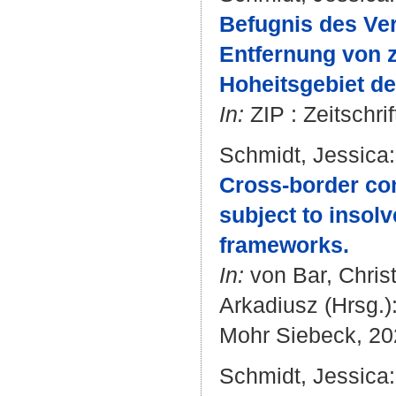
Befugnis des Ve
Entfernung von
Hoheitsgebiet d
In:
ZIP : Zeitschrif
Schmidt, Jessica
:
Cross-border co
subject to insol
frameworks.
In:
von Bar, Chris
Arkadiusz
(Hrsg.)
Mohr Siebeck, 202
Schmidt, Jessica
: