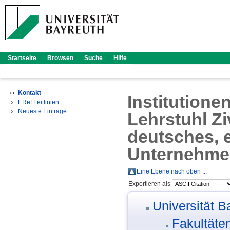
Startseite
Browsen
Suche
Hilfe
Kontakt
Institutione
ERef Leitlinien
Neueste Einträge
Lehrstuhl Zi
deutsches, 
Unternehmen
Eine Ebene nach oben ...
Exportieren als
Universität B
Fakultäte