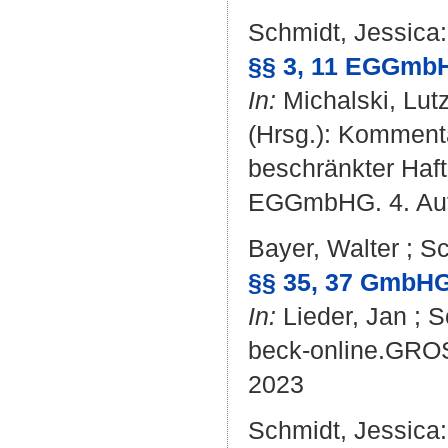
Schmidt, Jessica
:
§§ 3, 11 EGGmb
In:
Michalski, Lut
(Hrsg.): Kommenta
beschränkter Haf
EGGmbHG. 4. Aufl
Bayer, Walter
;
Sc
§§ 35, 37 GmbHG
In:
Lieder, Jan
;
S
beck-online.GR
2023
Schmidt, Jessica
: