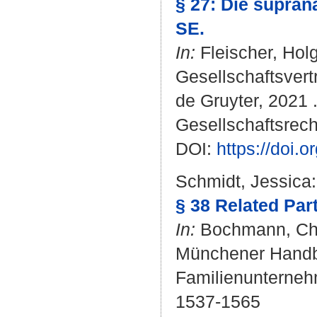
§ 27: Die supran
SE.
In:
Fleischer, Hol
Gesellschaftsvert
de Gruyter, 2021 .
Gesellschaftsrecht
DOI:
https://doi
Schmidt, Jessica
:
§ 38 Related Par
In:
Bochmann, Chr
Münchener Handbu
Familienunternehm
1537-1565