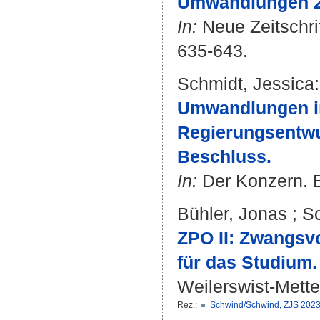
Umwandlungen 2.0
In:
Neue Zeitschrif
635-643.
Schmidt, Jessica
:
Umwandlungen 
Regierungsentwur
Beschluss.
In:
Der Konzern. Bd
Bühler, Jonas
;
Sc
ZPO II: Zwangsv
für das Studium.
Weilerswist-Metter
Rez.:
Schwind/Schwind, ZJS 2023