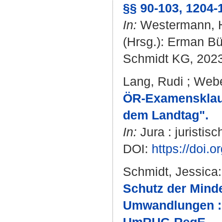
§§ 90-103, 1204-
In:
Westermann, 
(Hrsg.): Erman Bü
Schmidt KG, 202
Lang, Rudi
;
Webe
ÖR-Examensklaus
dem Landtag".
In:
Jura : juristis
DOI:
https://doi.
Schmidt, Jessica
:
Schutz der Minde
Umwandlungen :