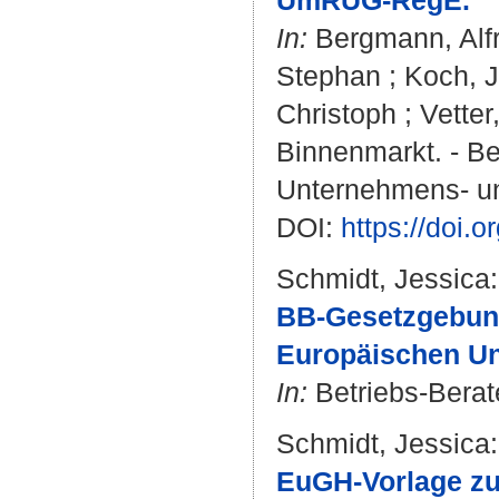
UmRUG-RegE.
In:
Bergmann, Alf
Stephan
;
Koch, 
Christoph
;
Vetter
Binnenmarkt. - Berl
Unternehmens- und
DOI:
https://doi
Schmidt, Jessica
:
BB-Gesetzgebun
Europäischen Un
In:
Betriebs-Berate
Schmidt, Jessica
:
EuGH-Vorlage zu