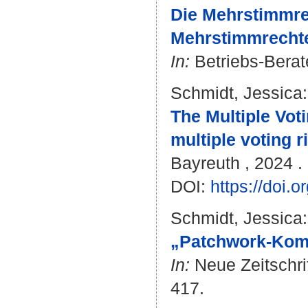
Die Mehrstimmre
Mehrstimmrechte
In:
Betriebs-Berate
Schmidt, Jessica
:
The Multiple Vot
multiple voting r
Bayreuth , 2024 .
DOI:
https://doi.
Schmidt, Jessica
:
„Patchwork-Komp
In:
Neue Zeitschrif
417.