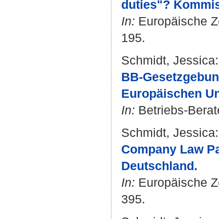
duties"? Kommiss
In:
Europäische Zei
195.
Schmidt, Jessica
:
BB-Gesetzgebun
Europäischen Un
In:
Betriebs-Berate
Schmidt, Jessica
:
Company Law Pa
Deutschland.
In:
Europäische Zei
395.