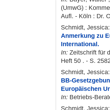
(UmwG) : Kommen
Aufl. - Köln : Dr.
Schmidt, Jessica
:
Anmerkung zu EuG
International.
In:
Zeitschrift für
Heft 50 . - S. 258
Schmidt, Jessica
:
BB-Gesetzgebun
Europäischen Un
In:
Betriebs-Berate
Schmidt, Jessica
: