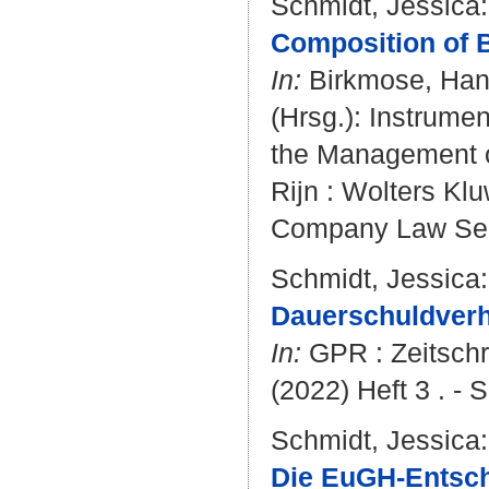
Schmidt, Jessica
:
Composition of 
In:
Birkmose, Han
(Hrsg.): Instrume
the Management o
Rijn : Wolters Klu
Company Law Seri
Schmidt, Jessica
:
Dauerschuldverhä
In:
GPR : Zeitschri
(2022) Heft 3 . - S
Schmidt, Jessica
:
Die EuGH-Entsche