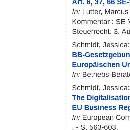
Art. 6, 37, 66 SE
In:
Lutter, Marcus
Kommentar : SE-V
Steuerrecht. 3. Au
Schmidt, Jessica
:
BB-Gesetzgebun
Europäischen Un
In:
Betriebs-Berate
Schmidt, Jessica
:
The Digitalisatio
EU Business Reg
In:
European Compa
. - S. 563-603.