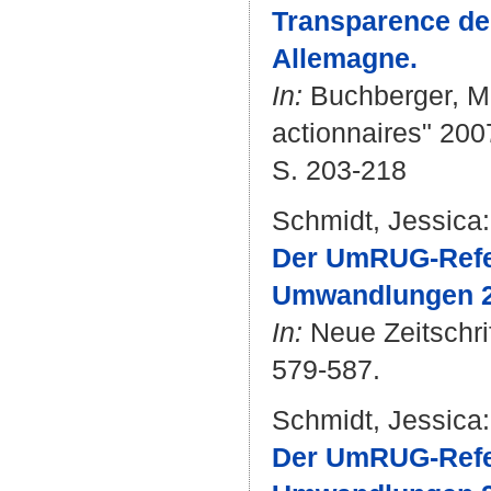
Transparence de l
Allemagne.
In:
Buchberger, M
actionnaires" 2007
S. 203-218
Schmidt, Jessica
:
Der UmRUG-Refer
Umwandlungen 2.0
In:
Neue Zeitschrif
579-587.
Schmidt, Jessica
:
Der UmRUG-Refer