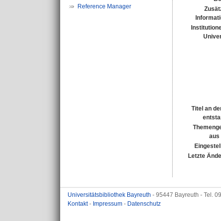
Reference Manager
Zusät
Informat
Institution
Univer
Titel an d
entst
Themenge
aus
Eingestel
Letzte Änd
Universitätsbibliothek Bayreuth
- 95447 Bayreuth - Tel. 
Kontakt
-
Impressum
-
Datenschutz