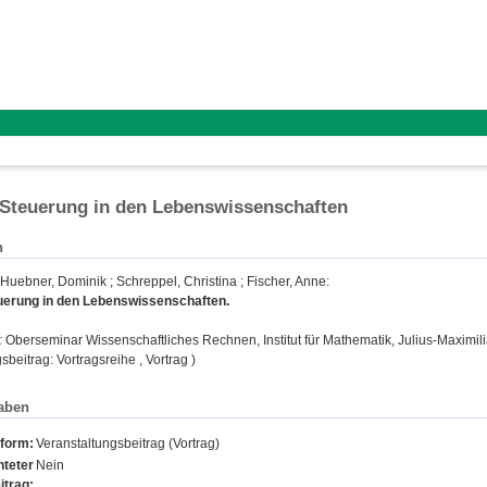
Steuerung in den Lebenswissenschaften
n
Huebner, Dominik
;
Schreppel, Christina
;
Fischer, Anne
:
uerung in den Lebenswissenschaften.
:
Oberseminar Wissenschaftliches Rechnen, Institut für Mathematik, Julius-Maximili
sbeitrag: Vortragsreihe , Vortrag )
aben
sform:
Veranstaltungsbeitrag (Vortrag)
teter
Nein
itrag: