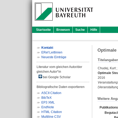
Startseite
Browsen
Suche
Hilfe
Kontakt
Optimale 
ERef Leitlinien
Neueste Einträge
Titelangabe
Literatur vom gleichen Autor/der
Chudej, Kurt
;
gleichen Autor*in
Optimale Ste
bei Google Scholar
2016
Veranstaltung
Bibliografische Daten exportieren
(Veranstaltung
ASCII Citation
BibTeX
Weitere Ang
EP3 XML
EndNote
Publikation
HTML Citation
Begutach
Multiline CSV
Be