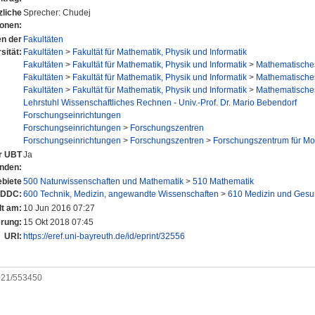
zliche
Sprecher: Chudej
ionen:
en der
Fakultäten
sität:
Fakultäten
>
Fakultät für Mathematik, Physik und Informatik
Fakultäten
>
Fakultät für Mathematik, Physik und Informatik
>
Mathematisches 
Fakultäten
>
Fakultät für Mathematik, Physik und Informatik
>
Mathematisches 
Fakultäten
>
Fakultät für Mathematik, Physik und Informatik
>
Mathematisches 
Lehrstuhl Wissenschaftliches Rechnen - Univ.-Prof. Dr. Mario Bebendorf
Forschungseinrichtungen
Forschungseinrichtungen
>
Forschungszentren
Forschungseinrichtungen
>
Forschungszentren
>
Forschungszentrum für Mo
er UBT
Ja
anden:
biete
500 Naturwissenschaften und Mathematik
>
510 Mathematik
 DDC:
600 Technik, Medizin, angewandte Wissenschaften
>
610 Medizin und Gesu
lt am:
10 Jun 2016 07:27
erung:
15 Okt 2018 07:45
URI:
https://eref.uni-bayreuth.de/id/eprint/32556
0921/553450