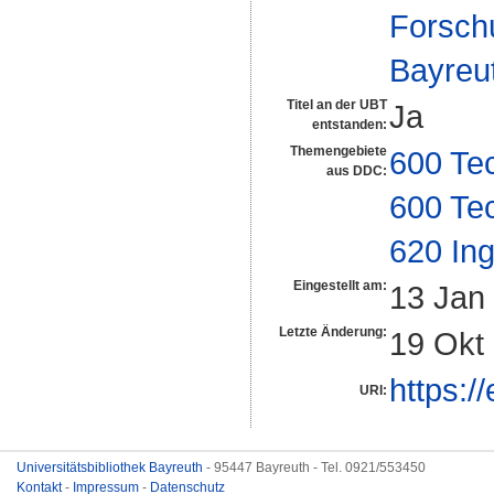
Forsch
Bayreu
Titel an der UBT
Ja
entstanden:
Themengebiete
600 Te
aus DDC:
600 Te
620 In
Eingestellt am:
13 Jan
Letzte Änderung:
19 Okt
https:/
URI:
Universitätsbibliothek Bayreuth
- 95447 Bayreuth - Tel. 0921/553450
Kontakt
-
Impressum
-
Datenschutz