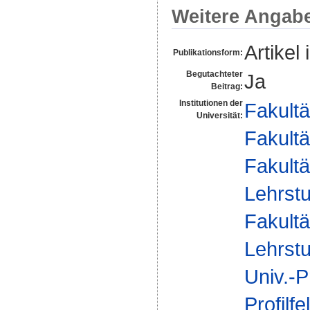
Weitere Angab
Artikel 
Publikationsform:
Begutachteter
Ja
Beitrag:
Institutionen der
Fakultä
Universität:
Fakultä
Fakultä
Lehrstu
Fakultä
Lehrstu
Univ.-P
Profilfe