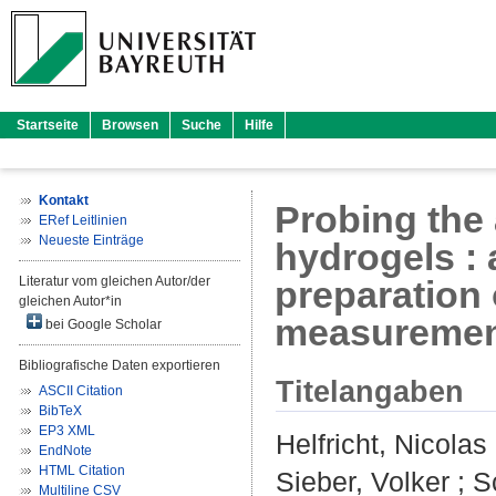
Startseite
Browsen
Suche
Hilfe
Kontakt
Probing the 
ERef Leitlinien
Neueste Einträge
hydrogels :
Literatur vom gleichen Autor/der
preparation o
gleichen Autor*in
measuremen
bei Google Scholar
Bibliografische Daten exportieren
Titelangaben
ASCII Citation
BibTeX
EP3 XML
Helfricht, Nicolas
EndNote
HTML Citation
Sieber, Volker
;
S
Multiline CSV