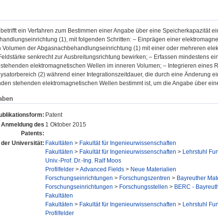
 betrifft ein Verfahren zum Bestimmen einer Angabe über eine Speicherkapazität ein
ndlungseinrichtung (1), mit folgenden Schritten: – Einprägen einer elektromagneti
 Volumen der Abgasnachbehandlungseinrichtung (1) mit einer oder mehreren elek
eldstärke senkrecht zur Ausbreitungsrichtung bewirken; – Erfassen mindestens e
stehenden elektromagnetischen Wellen im inneren Volumen; – Integrieren eines Re
ysatorbereich (2) während einer Integrationszeitdauer, die durch eine Änderung
nden stehenden elektromagnetischen Wellen bestimmt ist, um die Angabe über eine 
aben
ublikationsform:
Patent
 Anmeldung des
1 Oktober 2015
Patents:
 der Universität:
Fakultäten
>
Fakultät für Ingenieurwissenschaften
Fakultäten
>
Fakultät für Ingenieurwissenschaften
>
Lehrstuhl Fun
Univ.-Prof. Dr.-Ing. Ralf Moos
Profilfelder
>
Advanced Fields
>
Neue Materialien
Forschungseinrichtungen
>
Forschungszentren
>
Bayreuther Mat
Forschungseinrichtungen
>
Forschungsstellen
>
BERC - Bayreut
Fakultäten
Fakultäten
>
Fakultät für Ingenieurwissenschaften
>
Lehrstuhl Fun
Profilfelder