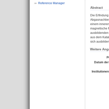
Reference Manager
Abstract
Die Erfindung
Abgasnachbeha
einem inneren
magnetische F
ausbildenden 
aus dem Katal
sich ausbilde
Weitere Ang
P
Datum der
Institutionen