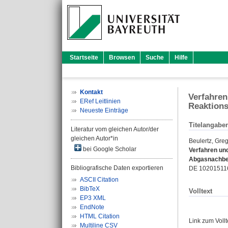
Startseite
Browsen
Suche
Hilfe
Kontakt
Verfahren
ERef Leitlinien
Reaktions
Neueste Einträge
Titelangabe
Literatur vom gleichen Autor/der
gleichen Autor*in
Beulertz, Gre
bei Google Scholar
Verfahren und
Abgasnachbeh
Bibliografische Daten exportieren
DE 10201511
ASCII Citation
BibTeX
Volltext
EP3 XML
EndNote
HTML Citation
Link zum Voll
Multiline CSV