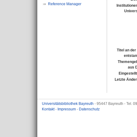
Reference Manager
Institutione
Univers
Titel an de
entsta
Themengeb
aus 
Eingestell
Letzte Ände
Universitätsbibliothek Bayreuth
- 95447 Bayreuth - Tel. 
Kontakt
-
Impressum
-
Datenschutz