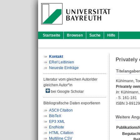
Startseite
Browsen
Suche
Hilfe
Kontakt
Privately
ERef Leitlinien
Neueste Einträge
Titelangabe
Literatur vom gleichen Autor/der
Kühlmann, Tor
gleichen Autor*in
Privately own
bei Google Scholar
In:
Kühlmann, T
- S. 161-181
Bibliografische Daten exportieren
ISBN 3-89129
ASCII Citation
BibTeX
Weitere Ang
EP3 XML
EndNote
Publikations
HTML Citation
Begutacht
Multiline CSV
Bei