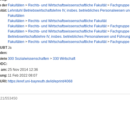
n der
Fakultäten
>
Rechts- und Wirtschaftswissenschaftliche Fakultät
>
Fachgruppe 
ität:
Lehrstuhl Betriebswirtschaftslehre IV, insbes. betriebliches Personalwesen u
Fakultäten
Fakultäten
>
Rechts- und Wirtschaftswissenschaftliche Fakultät
Fakultäten
>
Rechts- und Wirtschaftswissenschaftliche Fakultät
>
Fachgruppe 
Fakultäten
>
Rechts- und Wirtschaftswissenschaftliche Fakultät
>
Fachgruppe 
Betriebswirtschaftslehre IV, insbes. betriebliches Personalwesen und Führun
Fakultäten
>
Rechts- und Wirtschaftswissenschaftliche Fakultät
>
Fachgruppe 
r UBT
Ja
nden:
iete
300 Sozialwissenschaften
>
330 Wirtschaft
DDC:
t am:
25 Nov 2014 12:36
rung:
11 Feb 2022 08:07
URI:
https://eref.uni-bayreuth.de/id/eprint/4068
0921/553450