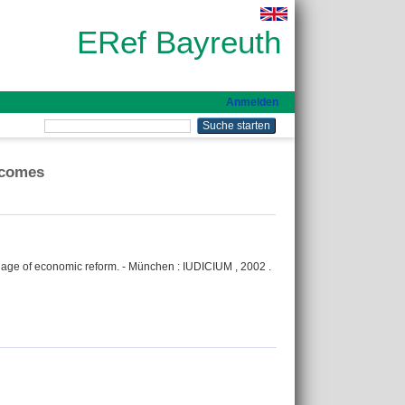
ERef Bayreuth
Anmelden
utcomes
 age of economic reform. - München : IUDICIUM , 2002 .