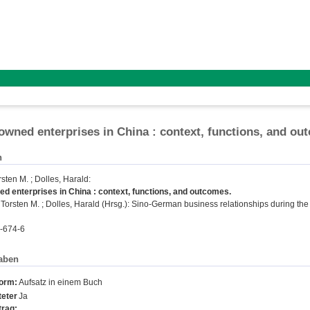
 owned enterprises in China : context, functions, and o
n
sten M.
;
Dolles, Harald
:
ed enterprises in China : context, functions, and outcomes.
orsten M. ; Dolles, Harald (Hrsg.): Sino-German business relationships during the
-674-6
aben
form:
Aufsatz in einem Buch
eter
Ja
trag: