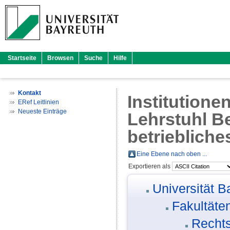
Startseite
Browsen
Suche
Hilfe
Kontakt
Institutione
ERef Leitlinien
Neueste Einträge
Lehrstuhl Be
betrieblich
Eine Ebene nach oben ...
Exportieren als
Universität B
Fakultäte
Rechts