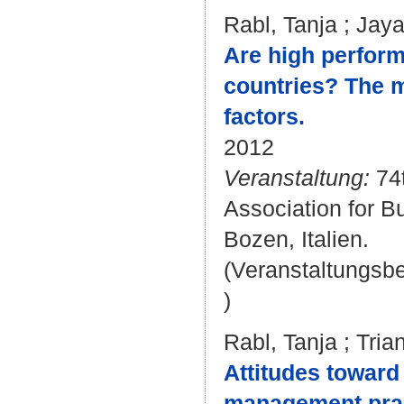
Rabl, Tanja
;
Jaya
Are high perform
countries? The m
factors.
2012
Veranstaltung:
74t
Association for B
Bozen, Italien.
(Veranstaltungsb
)
Rabl, Tanja
;
Tria
Attitudes toward 
management pract