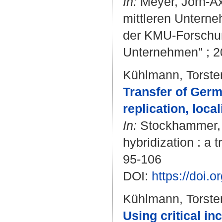
In:
Meyer, Jörn-Ax
mittleren Unterne
der KMU-Forschung
Unternehmen" ; 2
Kühlmann, Torste
Transfer of Ger
replication, local
In:
Stockhammer, P
hybridization : a t
95-106
DOI:
https://doi.
Kühlmann, Torste
Using critical in