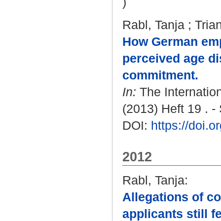
)
Rabl, Tanja
;
Tria
How German empl
perceived age di
commitment.
In:
The Internatio
(2013) Heft 19 . -
DOI:
https://doi
2012
Rabl, Tanja
:
Allegations of c
applicants still f