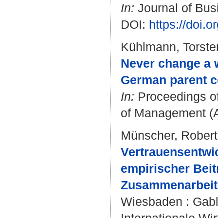
In:
Journal of Busi
DOI:
https://doi.
Kühlmann, Torste
Never change a w
German parent c
In:
Proceedings of
of Management (A
Münscher, Robert
Vertrauensentwic
empirischer Beit
Zusammenarbeit
Wiesbaden : Gable