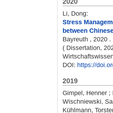
2020
Li, Dong
:
Stress Manageme
between Chines
Bayreuth , 2020 . 
( Dissertation, 20
Wirtschaftswissen
DOI:
https://doi
2019
Gimpel, Henner
;
Wischniewski, S
Kühlmann, Torste