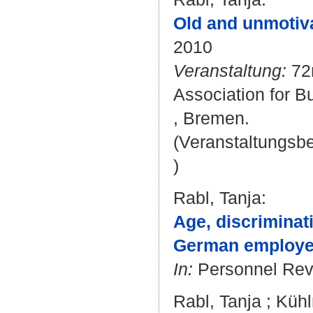
Old and unmotiva
2010
Veranstaltung:
72n
Association for B
, Bremen.
(Veranstaltungsb
)
Rabl, Tanja
:
Age, discriminat
German employe
In:
Personnel Revie
Rabl, Tanja
;
Kühl