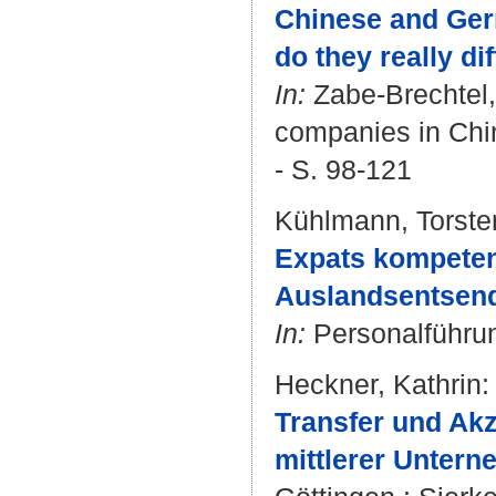
Chinese and Ger
do they really di
In:
Zabe-Brechtel, 
companies in Chi
- S. 98-121
Kühlmann, Torste
Expats kompeten
Auslandsentsend
In:
Personalführung
Heckner, Kathrin
:
Transfer und Ak
mittlerer Untern