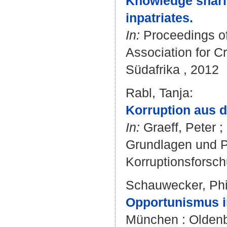
Knowledge sharin
inpatriates.
In:
Proceedings of 
Association for C
Südafrika , 2012
Rabl, Tanja
:
Korruption aus d
In:
Graeff, Peter ;
Grundlagen und P
Korruptionsforsc
Schauwecker, Phi
Opportunismus i
München : Oldenbou