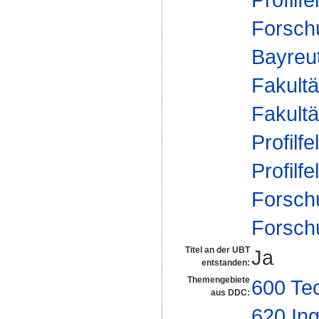
Forsch
Bayreu
Fakultä
Fakultä
Profilfe
Profilfe
Forsch
Forsch
Titel an der UBT
Ja
entstanden:
Themengebiete
600 Te
aus DDC:
620 In