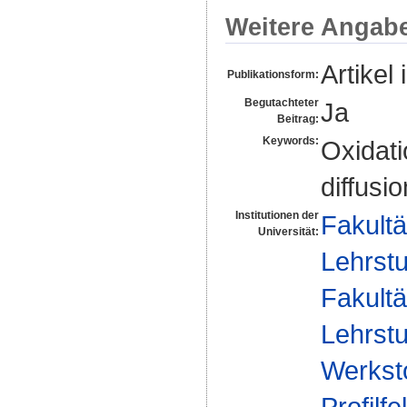
Weitere Angab
Artikel 
Publikationsform:
Begutachteter
Ja
Beitrag:
Keywords:
Oxidati
diffusio
Institutionen der
Fakultä
Universität:
Lehrstu
Fakultä
Lehrstu
Werksto
Profilfe