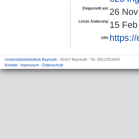
Eingestellt am:
26 Nov
Letzte Änderung:
15 Feb
https:/
URI:
Universitätsbibliothek Bayreuth
- 95447 Bayreuth - Tel. 0921/553450
Kontakt
-
Impressum
-
Datenschutz