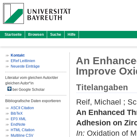
Startseite
Browsen
Suche
Hilfe
Kontakt
An Enhanced
ERef Leitlinien
Neueste Einträge
Improve Oxi
Literatur vom gleichen Autor/der
gleichen Autor*in
Titelangaben
bei Google Scholar
Reif, Michael
;
Sc
Bibliografische Daten exportieren
ASCII Citation
An Enhanced Thr
BibTeX
EP3 XML
Adhesion on Zir
EndNote
HTML Citation
In:
Oxidation of Me
Multiline CSV