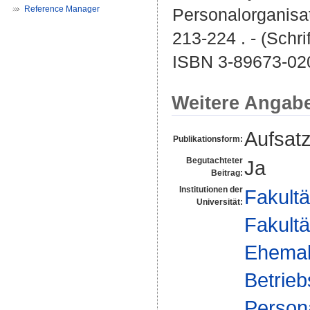
Reference Manager
Personalorganisati
213-224 . - (Schri
ISBN 3-89673-02
Weitere Angab
Aufsat
Publikationsform:
Begutachteter
Ja
Beitrag:
Institutionen der
Fakultä
Universität:
Fakultä
Ehemal
Betrieb
Persona