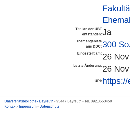
Fakultä
Ehemal
Titel an der UBT
Ja
entstanden:
Themengebiete
300 So
aus DDC:
Eingestellt am:
26 Nov
Letzte Änderung:
26 Nov
https:/
URI:
Universitätsbibliothek Bayreuth
- 95447 Bayreuth - Tel. 0921/553450
Kontakt
-
Impressum
-
Datenschutz