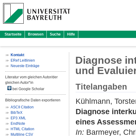
Startseite
Browsen
Suche
Hilfe
Kontakt
Diagnose in
ERef Leitlinien
Neueste Einträge
und Evaluie
Literatur vom gleichen Autor/der
gleichen Autor*in
Titelangaben
bei Google Scholar
Kühlmann, Torste
Bibliografische Daten exportieren
ASCII Citation
Diagnose interku
BibTeX
EP3 XML
eines Assessmen
EndNote
HTML Citation
In:
Barmeyer, Chris
Multiline CSV