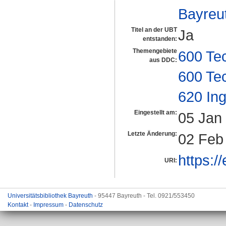
Bayreu
Titel an der UBT
Ja
entstanden:
Themengebiete
600 Te
aus DDC:
600 Te
620 In
Eingestellt am:
05 Jan
Letzte Änderung:
02 Feb
https:/
URI:
Universitätsbibliothek Bayreuth
- 95447 Bayreuth - Tel. 0921/553450
Kontakt
-
Impressum
-
Datenschutz