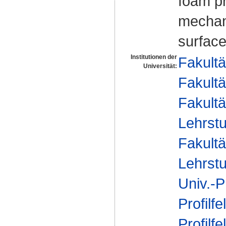
foam pr
mechani
surface
Institutionen der
Fakultä
Universität:
Fakultä
Fakultä
Lehrstu
Fakultä
Lehrstu
Univ.-P
Profilfe
Profilfe