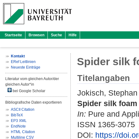
Startseite
Browsen
Suche
Hilfe
Kontakt
Spider silk 
ERef Leitlinien
Neueste Einträge
Titelangaben
Literatur vom gleichen Autor/der
gleichen Autor*in
Jokisch, Stephan
bei Google Scholar
Spider silk foam 
Bibliografische Daten exportieren
ASCII Citation
In:
Pure and Appli
BibTeX
EP3 XML
ISSN 1365-3075
EndNote
HTML Citation
DOI:
https://doi.
Multiline CSV