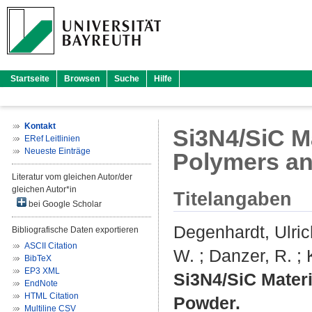
Startseite
Browsen
Suche
Hilfe
Kontakt
Si3N4/SiC M
ERef Leitlinien
Neueste Einträge
Polymers a
Literatur vom gleichen Autor/der
gleichen Autor*in
Titelangaben
bei Google Scholar
Degenhardt, Ulric
Bibliografische Daten exportieren
ASCII Citation
W.
;
Danzer, R.
;
BibTeX
EP3 XML
Si3N4/SiC Mater
EndNote
HTML Citation
Powder.
Multiline CSV