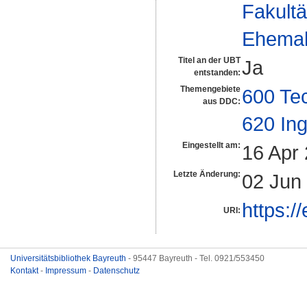
Fakultä
Ehemal
Titel an der UBT
Ja
entstanden:
Themengebiete
600 Te
aus DDC:
620 In
Eingestellt am:
16 Apr
Letzte Änderung:
02 Jun
https:/
URI:
Universitätsbibliothek Bayreuth
- 95447 Bayreuth - Tel. 0921/553450
Kontakt
-
Impressum
-
Datenschutz