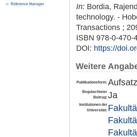
Reference Manager
In:
Bordia, Rajend
technology. - Hob
Transactions ; 20
ISBN 978-0-470-
DOI:
https://doi
Weitere Angab
Aufsat
Publikationsform:
Begutachteter
Ja
Beitrag:
Institutionen der
Fakultä
Universität:
Fakultä
Fakultä