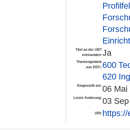
Profilfe
Forsch
Forsch
Einrich
Titel an der UBT
Ja
entstanden:
Themengebiete
600 Te
aus DDC:
620 In
Eingestellt am:
06 Mai
Letzte Änderung:
03 Sep
https:/
URI: