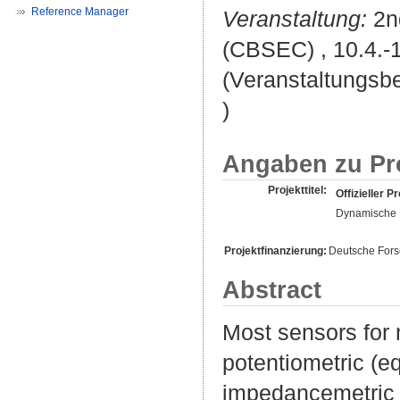
Reference Manager
Veranstaltung:
2nd
(CBSEC) , 10.4.-
(Veranstaltungsb
)
Angaben zu Pr
Projekttitel:
Offizieller Pr
Dynamische 
Projektfinanzierung:
Deutsche For
Abstract
Most sensors for
potentiometric (e
impedancemetric p