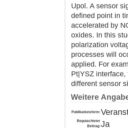
Upol. A sensor si
defined point in t
accelerated by NO
oxides. In this st
polarization volta
processes will oc
applied. For examp
Pt|YSZ interface, 
different sensor s
Weitere Angab
Veranst
Publikationsform:
Begutachteter
Ja
Beitrag: