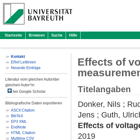
Startseite
Browsen
Suche
Hilfe
Kontakt
Effects of v
ERef Leitlinien
Neueste Einträge
measuremen
Literatur vom gleichen Autor/der
gleichen Autor*in
Titelangaben
bei Google Scholar
Donker, Nils
;
Ruc
Bibliografische Daten exportieren
ASCII Citation
Jens
;
Guth, Ulric
BibTeX
EP3 XML
Effects of volta
EndNote
HTML Citation
2019
Multiline CSV