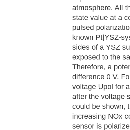
atmosphere. All 
state value at a c
pulsed polarizati
known Pt|YSZ-sys
sides of a YSZ su
exposed to the s
Therefore, a pote
difference 0 V. Fo
voltage Upol for a
after the voltage 
could be shown, t
increasing NOx co
sensor is polarize