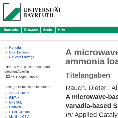
Startseite
Browsen
Suche
Hilfe
Kontakt
A microwave
ERef Leitlinien
Neueste Einträge
ammonia loa
Literatur vom gleichen Autor/der
gleichen Autor*in
Titelangaben
bei Google Scholar
Rauch, Dieter
;
Al
Bibliografische Daten exportieren
ASCII Citation
A microwave-bas
BibTeX
EP3 XML
vanadia-based S
EndNote
HTML Citation
In:
Applied Catalys
Multiline CSV