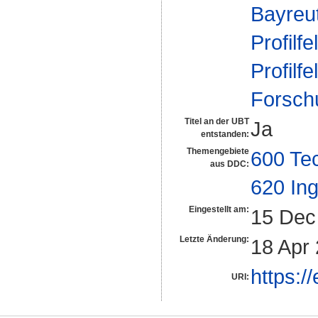
Bayreu
Profilfe
Profilfe
Forsch
Titel an der UBT
Ja
entstanden:
Themengebiete
600 Te
aus DDC:
620 In
Eingestellt am:
15 Dec
Letzte Änderung:
18 Apr
https:/
URI: