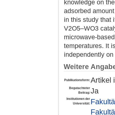
knowledge on the c
adsorbed amount o
in this study that
V2O5–WO3 catalys
microwave-based a
temperatures. It 
independently on
Weitere Angab
Artikel 
Publikationsform:
Begutachteter
Ja
Beitrag:
Institutionen der
Fakultä
Universität:
Fakultä