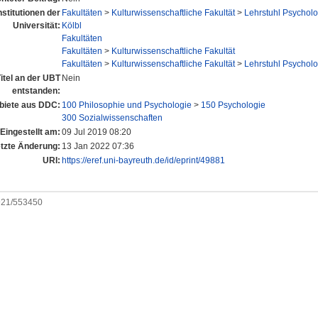
nstitutionen der
Fakultäten
>
Kulturwissenschaftliche Fakultät
>
Lehrstuhl Psycholo
Universität:
Kölbl
Fakultäten
Fakultäten
>
Kulturwissenschaftliche Fakultät
Fakultäten
>
Kulturwissenschaftliche Fakultät
>
Lehrstuhl Psycholo
itel an der UBT
Nein
entstanden:
iete aus DDC:
100 Philosophie und Psychologie
>
150 Psychologie
300 Sozialwissenschaften
Eingestellt am:
09 Jul 2019 08:20
tzte Änderung:
13 Jan 2022 07:36
URI:
https://eref.uni-bayreuth.de/id/eprint/49881
0921/553450