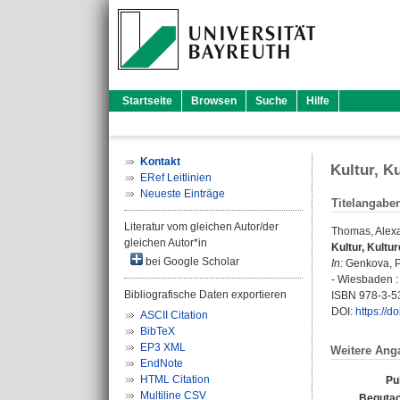
Startseite
Browsen
Suche
Hilfe
Kontakt
Kultur, K
ERef Leitlinien
Neueste Einträge
Titelangabe
Literatur vom gleichen Autor/der
Thomas, Alex
gleichen Autor*in
Kultur, Kultu
bei Google Scholar
In:
Genkova, P
- Wiesbaden : 
Bibliografische Daten exportieren
ISBN 978-3-5
DOI:
https://
ASCII Citation
BibTeX
EP3 XML
Weitere Ang
EndNote
HTML Citation
Pu
Multiline CSV
Begutac