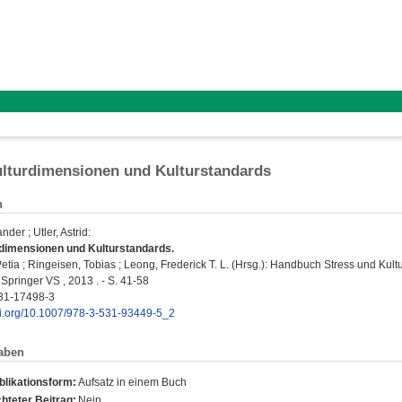
ulturdimensionen und Kulturstandards
n
ander
;
Utler, Astrid
:
rdimensionen und Kulturstandards.
etia
;
Ringeisen, Tobias
;
Leong, Frederick T. L.
(Hrsg.): Handbuch Stress und Kultur
Springer VS , 2013 . - S. 41-58
31-17498-3
doi.org/10.1007/978-3-531-93449-5_2
aben
blikationsform:
Aufsatz in einem Buch
hteter Beitrag:
Nein