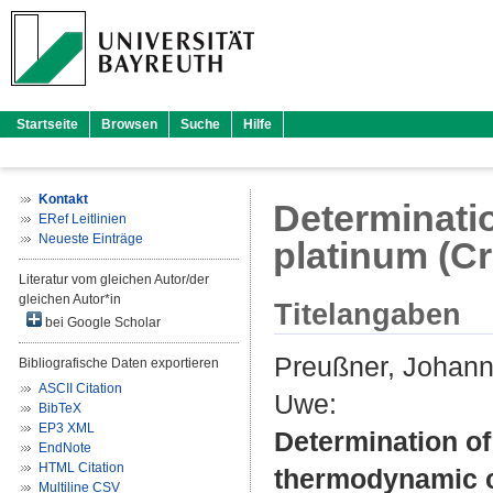
Startseite
Browsen
Suche
Hilfe
Kontakt
Determinati
ERef Leitlinien
Neueste Einträge
platinum (C
Literatur vom gleichen Autor/der
gleichen Autor*in
Titelangaben
bei Google Scholar
Preußner, Johan
Bibliografische Daten exportieren
ASCII Citation
Uwe
:
BibTeX
EP3 XML
Determination of
EndNote
HTML Citation
thermodynamic c
Multiline CSV