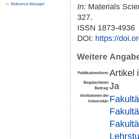
Reference Manager
In:
Materials Scien
327.
ISSN 1873-4936
DOI:
https://doi.
Weitere Angab
Artikel 
Publikationsform:
Begutachteter
Ja
Beitrag:
Institutionen der
Fakultä
Universität:
Fakultä
Fakultä
Lehrstu