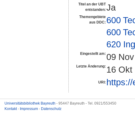
Titel an der UBT
Ja
entstanden:
Themengebiete
600 Te
aus DDC:
600 Te
620 In
Eingestellt am:
09 Nov
Letzte Änderung:
16 Okt
https:/
URI:
Universitätsbibliothek Bayreuth
- 95447 Bayreuth - Tel. 0921/553450
Kontakt
-
Impressum
-
Datenschutz