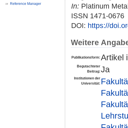
Reference Manager
In:
Platinum Metals
ISSN 1471-0676
DOI:
https://doi
Weitere Angab
Artikel 
Publikationsform:
Begutachteter
Ja
Beitrag:
Institutionen der
Fakultä
Universität:
Fakultä
Fakultä
Lehrstu
Fakultä