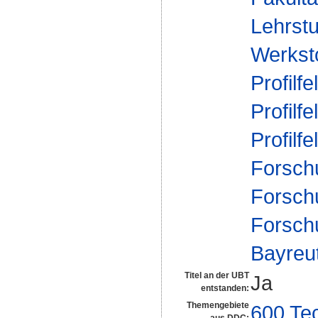
Lehrstu
Werksto
Profilfe
Profilfe
Profilfe
Forsch
Forsch
Forsch
Bayreu
Titel an der UBT
Ja
entstanden:
Themengebiete
600 Te