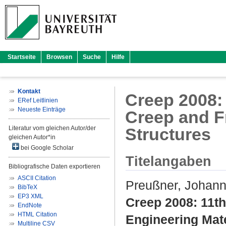
Startseite
Browsen
Suche
Hilfe
Kontakt
Creep 2008: 
ERef Leitlinien
Neueste Einträge
Creep and F
Literatur vom gleichen Autor/der
Structures
gleichen Autor*in
bei Google Scholar
Titelangaben
Bibliografische Daten exportieren
ASCII Citation
Preußner, Johan
BibTeX
EP3 XML
Creep 2008: 11th
EndNote
HTML Citation
Engineering Mate
Multiline CSV