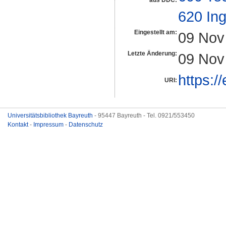
aus DDC:
620 In
Eingestellt am:
09 Nov
Letzte Änderung:
09 Nov
https:/
URI:
Universitätsbibliothek Bayreuth
- 95447 Bayreuth - Tel. 0921/553450
Kontakt
-
Impressum
-
Datenschutz