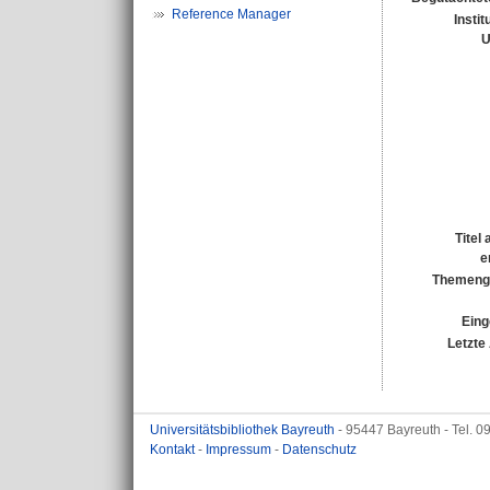
Reference Manager
Instit
U
Titel
e
Themenge
Eing
Letzte
Universitätsbibliothek Bayreuth
- 95447 Bayreuth - Tel. 
Kontakt
-
Impressum
-
Datenschutz