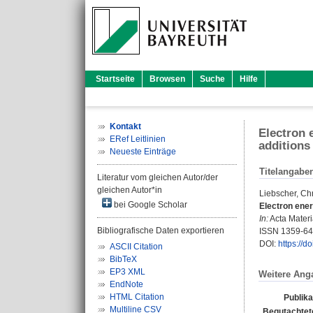
Startseite
Browsen
Suche
Hilfe
Kontakt
Electron 
ERef Leitlinien
additions
Neueste Einträge
Titelangabe
Literatur vom gleichen Autor/der
gleichen Autor*in
Liebscher, Chr
bei Google Scholar
Electron ener
In:
Acta Materia
Bibliografische Daten exportieren
ISSN 1359-6
DOI:
https://d
ASCII Citation
BibTeX
EP3 XML
Weitere Ang
EndNote
HTML Citation
Publika
Multiline CSV
Begutachtete