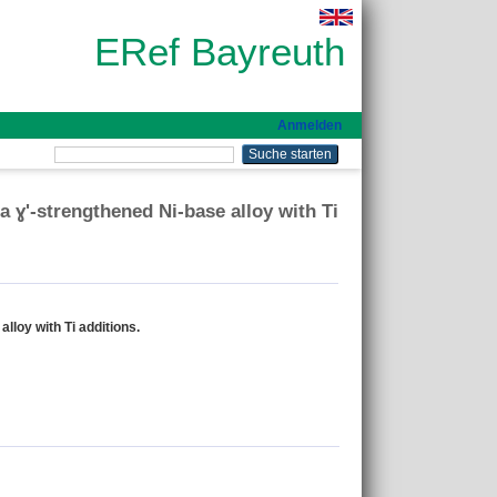
ERef Bayreuth
Anmelden
 ɣ​'-strengthened Ni-base alloy with Ti
lloy with Ti additions.