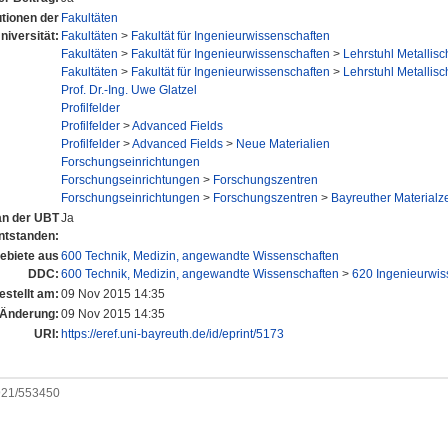
utionen der
Fakultäten
niversität:
Fakultäten
>
Fakultät für Ingenieurwissenschaften
Fakultäten
>
Fakultät für Ingenieurwissenschaften
>
Lehrstuhl Metallisc
Fakultäten
>
Fakultät für Ingenieurwissenschaften
>
Lehrstuhl Metallisc
Prof. Dr.-Ing. Uwe Glatzel
Profilfelder
Profilfelder
>
Advanced Fields
Profilfelder
>
Advanced Fields
>
Neue Materialien
Forschungseinrichtungen
Forschungseinrichtungen
>
Forschungszentren
Forschungseinrichtungen
>
Forschungszentren
>
Bayreuther Material
 an der UBT
Ja
ntstanden:
biete aus
600 Technik, Medizin, angewandte Wissenschaften
DDC:
600 Technik, Medizin, angewandte Wissenschaften
>
620 Ingenieurwis
estellt am:
09 Nov 2015 14:35
 Änderung:
09 Nov 2015 14:35
URI:
https://eref.uni-bayreuth.de/id/eprint/5173
0921/553450