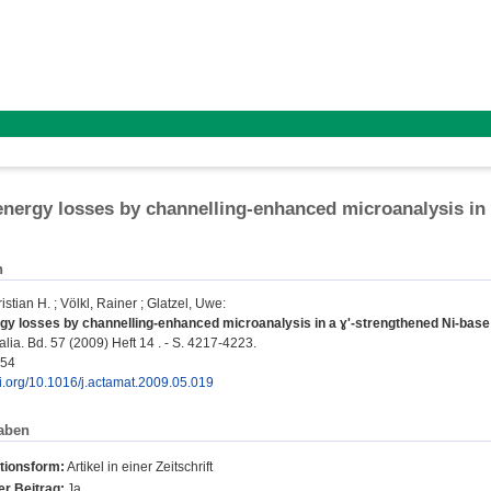
energy losses by channelling-enhanced microanalysis in a
n
istian H.
;
Völkl, Rainer
;
Glatzel, Uwe
:
gy losses by channelling-enhanced microanalysis in a ɣ​'-strengthened Ni-base a
lia. Bd. 57 (2009) Heft 14 . - S. 4217-4223.
454
oi.org/10.1016/j.actamat.2009.05.019
aben
tionsform:
Artikel in einer Zeitschrift
r Beitrag:
Ja