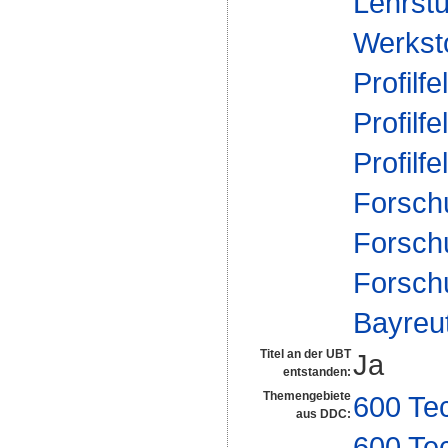
Lehrstu
Werksto
Profilfe
Profilfe
Profilfe
Forsch
Forsch
Forsch
Bayreu
Titel an der UBT
Ja
entstanden:
Themengebiete
600 Te
aus DDC:
600 Te