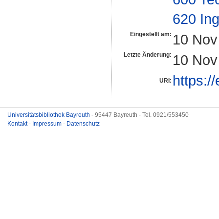
620 In
Eingestellt am:
10 Nov
Letzte Änderung:
10 Nov
https:/
URI:
Universitätsbibliothek Bayreuth
- 95447 Bayreuth - Tel. 0921/553450
Kontakt
-
Impressum
-
Datenschutz