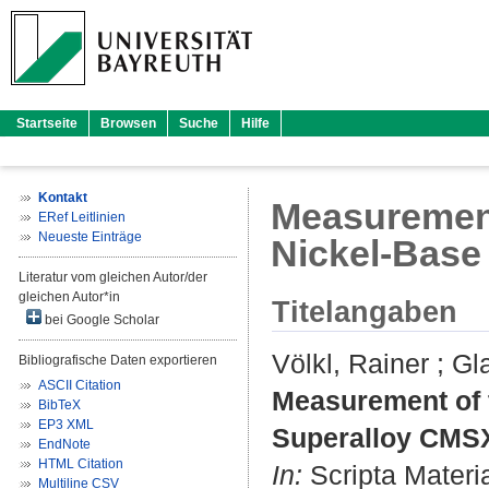
Startseite
Browsen
Suche
Hilfe
Kontakt
Measurement 
ERef Leitlinien
Neueste Einträge
Nickel-Base
Literatur vom gleichen Autor/der
gleichen Autor*in
Titelangaben
bei Google Scholar
Völkl, Rainer
;
Gl
Bibliografische Daten exportieren
ASCII Citation
Measurement of t
BibTeX
EP3 XML
Superalloy CMSX
EndNote
HTML Citation
In:
Scripta Materia
Multiline CSV