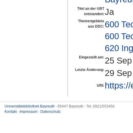
Titel an der UBT
Ja
entstanden:
Themengebiete
600 Te
aus DDC:
600 Te
620 In
Eingestellt am:
25 Sep
Letzte Änderung:
29 Sep
https:/
URI:
Universitätsbibliothek Bayreuth
- 95447 Bayreuth - Tel. 0921/553450
Kontakt
-
Impressum
-
Datenschutz