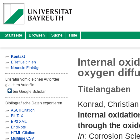
Startseite
Browsen
Suche
Hilfe
Kontakt
Internal oxid
ERef Leitlinien
Neueste Einträge
oxygen diff
Literatur vom gleichen Autor/der
gleichen Autor*in
Titelangaben
bei Google Scholar
Konrad, Christian
Bibliografische Daten exportieren
ASCII Citation
Internal oxidatio
BibTeX
EP3 XML
through the oxid
EndNote
HTML Citation
In:
Corrosion Scien
Multiline CSV