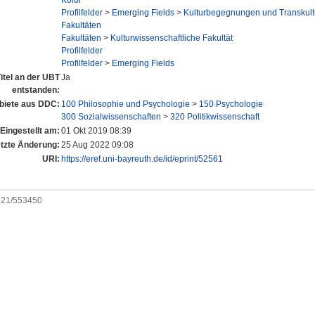
Kölbl
Profilfelder
>
Emerging Fields
>
Kulturbegegnungen und Transkult
Fakultäten
Fakultäten
>
Kulturwissenschaftliche Fakultät
Profilfelder
Profilfelder
>
Emerging Fields
itel an der UBT
Ja
entstanden:
iete aus DDC:
100 Philosophie und Psychologie
>
150 Psychologie
300 Sozialwissenschaften
>
320 Politikwissenschaft
Eingestellt am:
01 Okt 2019 08:39
tzte Änderung:
25 Aug 2022 09:08
URI:
https://eref.uni-bayreuth.de/id/eprint/52561
0921/553450