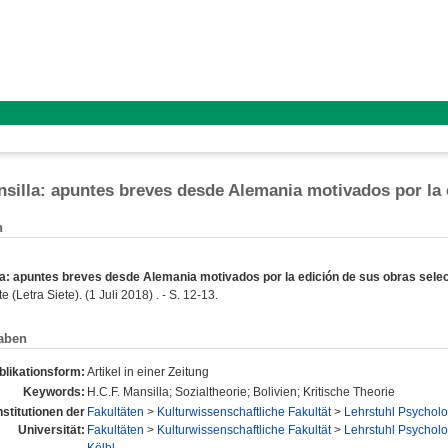
nsilla: apuntes breves desde Alemania motivados por la 
n
la: apuntes breves desde Alemania motivados por la edición de sus obras selec
 (Letra Siete). (1 Juli 2018) . - S. 12-13.
aben
blikationsform:
Artikel in einer Zeitung
Keywords:
H.C.F. Mansilla; Sozialtheorie; Bolivien; Kritische Theorie
nstitutionen der
Fakultäten
>
Kulturwissenschaftliche Fakultät
>
Lehrstuhl Psycholo
Universität:
Fakultäten
>
Kulturwissenschaftliche Fakultät
>
Lehrstuhl Psycholo