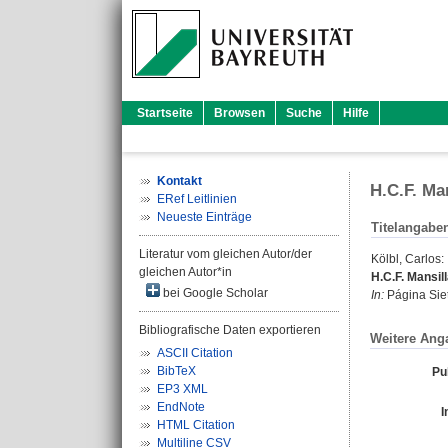
Startseite
Browsen
Suche
Hilfe
Kontakt
H.C.F. Ma
ERef Leitlinien
Neueste Einträge
Titelangabe
Literatur vom gleichen Autor/der
Kölbl, Carlos
:
gleichen Autor*in
H.C.F. Mansil
bei Google Scholar
In:
Página Siete
Bibliografische Daten exportieren
Weitere Ang
ASCII Citation
BibTeX
Pu
EP3 XML
EndNote
I
HTML Citation
Multiline CSV