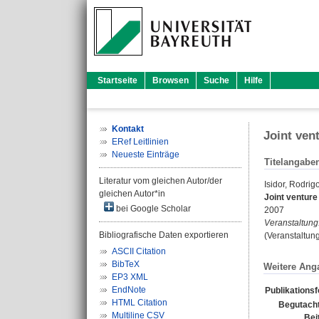
Startseite
Browsen
Suche
Hilfe
Kontakt
Joint ven
ERef Leitlinien
Neueste Einträge
Titelangabe
Literatur vom gleichen Autor/der
Isidor, Rodrig
gleichen Autor*in
Joint venture
bei Google Scholar
2007
Veranstaltung
Bibliografische Daten exportieren
(Veranstaltun
ASCII Citation
BibTeX
Weitere Ang
EP3 XML
EndNote
Publikations
HTML Citation
Begutacht
Multiline CSV
Bei