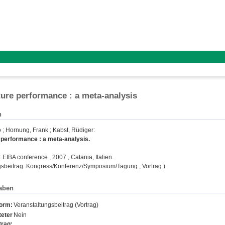
ture performance : a meta-analysis
n
o
;
Hornung, Frank
;
Kabst, Rüdiger
:
 performance : a meta-analysis.
:
EIBA conference , 2007 , Catania, Italien.
gsbeitrag: Kongress/Konferenz/Symposium/Tagung , Vortrag )
aben
form:
Veranstaltungsbeitrag (Vortrag)
eter
Nein
trag: