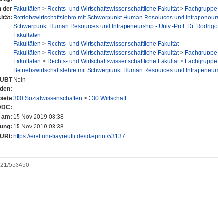
n der
Fakultäten
>
Rechts- und Wirtschaftswissenschaftliche Fakultät
>
Fachgruppe 
ität:
Betriebswirtschaftslehre mit Schwerpunkt Human Resources und Intrapeneur
Schwerpunkt Human Resources und Intrapeneurship - Univ.-Prof. Dr. Rodrigo 
Fakultäten
Fakultäten
>
Rechts- und Wirtschaftswissenschaftliche Fakultät
Fakultäten
>
Rechts- und Wirtschaftswissenschaftliche Fakultät
>
Fachgruppe 
Fakultäten
>
Rechts- und Wirtschaftswissenschaftliche Fakultät
>
Fachgruppe 
Betriebswirtschaftslehre mit Schwerpunkt Human Resources und Intrapeneur
r UBT
Nein
nden:
iete
300 Sozialwissenschaften
>
330 Wirtschaft
DDC:
t am:
15 Nov 2019 08:38
rung:
15 Nov 2019 08:38
URI:
https://eref.uni-bayreuth.de/id/eprint/53137
0921/553450