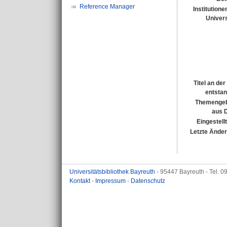
Reference Manager
Institutione
Univers
Titel an de
entsta
Themengeb
aus 
Eingestell
Letzte Ände
Universitätsbibliothek Bayreuth
- 95447 Bayreuth - Tel. 
Kontakt
-
Impressum
-
Datenschutz