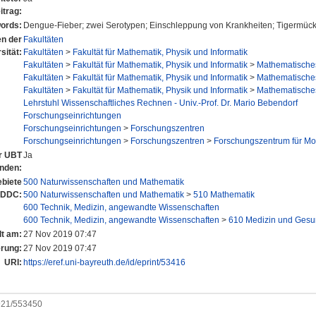
itrag:
ords:
Dengue-Fieber; zwei Serotypen; Einschleppung von Krankheiten; Tigermück
en der
Fakultäten
sität:
Fakultäten
>
Fakultät für Mathematik, Physik und Informatik
Fakultäten
>
Fakultät für Mathematik, Physik und Informatik
>
Mathematisches 
Fakultäten
>
Fakultät für Mathematik, Physik und Informatik
>
Mathematisches 
Fakultäten
>
Fakultät für Mathematik, Physik und Informatik
>
Mathematisches 
Lehrstuhl Wissenschaftliches Rechnen - Univ.-Prof. Dr. Mario Bebendorf
Forschungseinrichtungen
Forschungseinrichtungen
>
Forschungszentren
Forschungseinrichtungen
>
Forschungszentren
>
Forschungszentrum für Mo
er UBT
Ja
anden:
biete
500 Naturwissenschaften und Mathematik
 DDC:
500 Naturwissenschaften und Mathematik
>
510 Mathematik
600 Technik, Medizin, angewandte Wissenschaften
600 Technik, Medizin, angewandte Wissenschaften
>
610 Medizin und Gesu
lt am:
27 Nov 2019 07:47
erung:
27 Nov 2019 07:47
URI:
https://eref.uni-bayreuth.de/id/eprint/53416
0921/553450