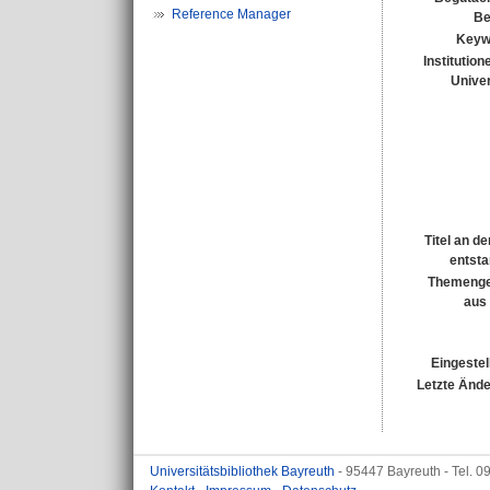
Reference Manager
Be
Keyw
Institution
Univer
Titel an d
entst
Themenge
aus
Eingestel
Letzte Änd
Universitätsbibliothek Bayreuth
- 95447 Bayreuth - Tel. 