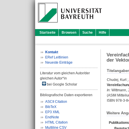
Startseite
Browsen
Suche
Hilfe
Kontakt
Vereinfac
ERef Leitlinien
der Vekto
Neueste Einträge
Titelangabe
Literatur vom gleichen Autor/der
gleichen Autor*in
Chudej, Kurt
;
bei Google Scholar
Vereinfachung
In:
Wittmann, 
Bibliografische Daten exportieren
(ASIM Mitteilu
ISBN 978-3-8
ASCII Citation
BibTeX
EP3 XML
Weitere Ang
EndNote
HTML Citation
Publikation
Multiline CSV
Begutach