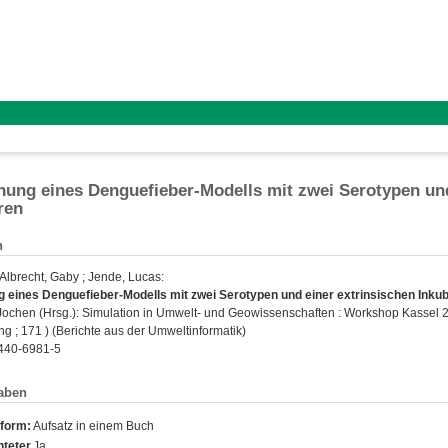
hung eines Denguefieber-Modells mit zwei Serotypen und
ren
n
Albrecht, Gaby
;
Jende, Lucas
:
 eines Denguefieber-Modells mit zwei Serotypen und einer extrinsischen Inkub
Jochen
(Hrsg.): Simulation in Umwelt- und Geowissenschaften : Workshop Kassel 201
ng ; 171 ) (Berichte aus der Umweltinformatik)
440-6981-5
aben
sform:
Aufsatz in einem Buch
teter
Ja