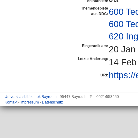
entstanden:
Themengebiete
600 Te
aus DDC:
600 Te
620 In
Eingestellt am:
20 Jan
Letzte Änderung:
14 Feb
https:/
URI:
Universitätsbibliothek Bayreuth
- 95447 Bayreuth - Tel. 0921/553450
Kontakt
-
Impressum
-
Datenschutz