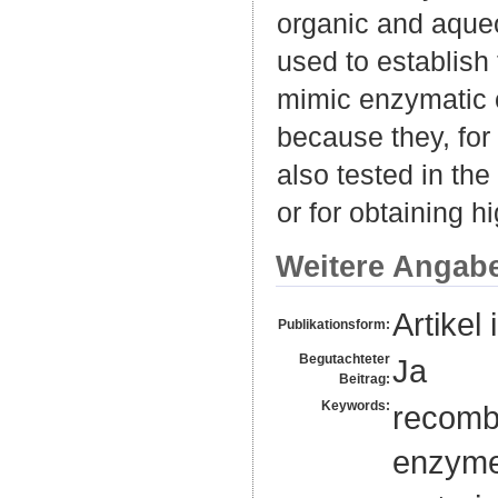
organic and aque
used to establish
mimic enzymatic 
because they, for
also tested in the
or for obtaining h
Weitere Angab
Artikel 
Publikationsform:
Begutachteter
Ja
Beitrag:
Keywords:
recombi
enzyme 