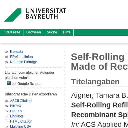
Startseite
Browsen
Suche
Hilfe
Kontakt
Self-Rolling
ERef Leitlinien
Neueste Einträge
Made of Rec
Literatur vom gleichen Autor/der
gleichen Autor*in
Titelangaben
bei Google Scholar
Aigner, Tamara B
Bibliografische Daten exportieren
ASCII Citation
Self-Rolling Ref
BibTeX
EP3 XML
Recombinant Spi
EndNote
HTML Citation
In:
ACS Applied Mat
Multiline CSV