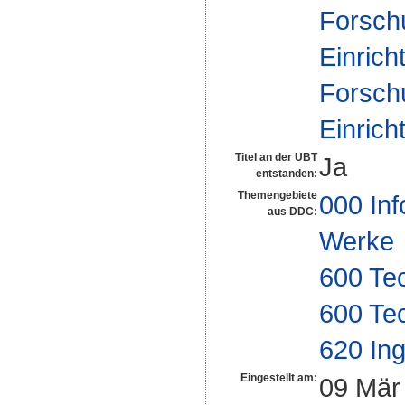
Forsch
Einrich
Forsch
Einrich
Titel an der UBT
Ja
entstanden:
Themengebiete
000 Inf
aus DDC:
Werke
600 Te
600 Te
620 In
Eingestellt am:
09 Mär