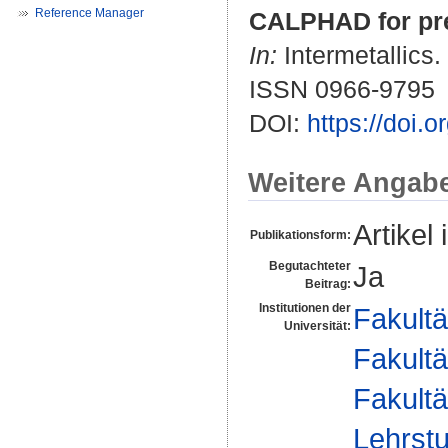
Reference Manager
CALPHAD for prec
In:
Intermetallics.
ISSN 0966-9795
DOI:
https://doi.
Weitere Angab
Artikel 
Publikationsform:
Begutachteter
Ja
Beitrag:
Institutionen der
Fakultä
Universität:
Fakultä
Fakultä
Lehrstu