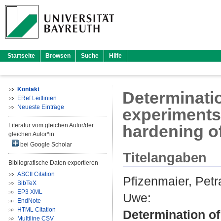
Startseite
Browsen
Suche
Hilfe
Kontakt
Determinati
ERef Leitlinien
Neueste Einträge
experiments
Literatur vom gleichen Autor/der
hardening of
gleichen Autor*in
bei Google Scholar
Titelangaben
Bibliografische Daten exportieren
ASCII Citation
Pfizenmaier, Petr
BibTeX
EP3 XML
Uwe
:
EndNote
HTML Citation
Determination of
Multiline CSV