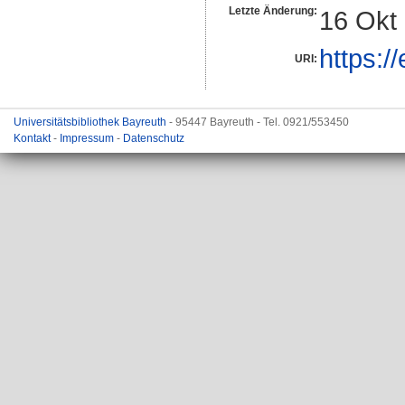
Letzte Änderung:
16 Okt
https:/
URI:
Universitätsbibliothek Bayreuth
- 95447 Bayreuth - Tel. 0921/553450
Kontakt
-
Impressum
-
Datenschutz