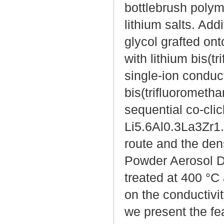
bottlebrush polym
lithium salts. Add
glycol grafted on
with lithium bis(
single-ion conduct
bis(trifluorometh
sequential co-clic
Li5.6Al0.3La3Zr1
route and the den
Powder Aerosol D
treated at 400 °C
on the conductivit
we present the fea