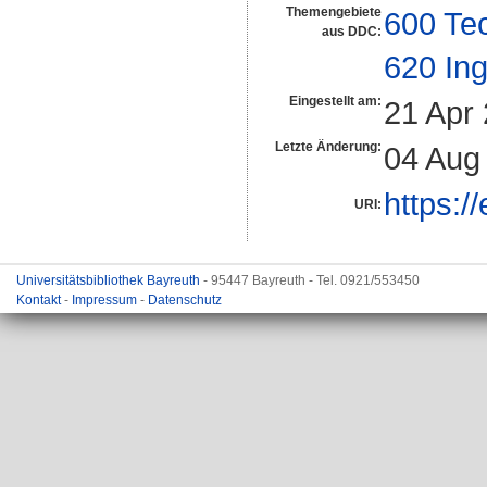
Themengebiete
600 Te
aus DDC:
620 In
Eingestellt am:
21 Apr
Letzte Änderung:
04 Aug
https:/
URI:
Universitätsbibliothek Bayreuth
- 95447 Bayreuth - Tel. 0921/553450
Kontakt
-
Impressum
-
Datenschutz