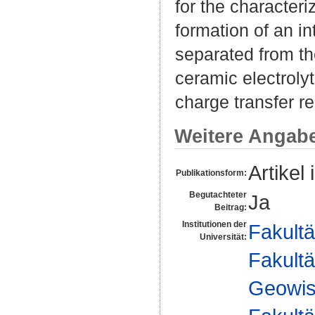
for the character
formation of an in
separated from th
ceramic electrolyt
charge transfer re
Weitere Angab
Artikel 
Publikationsform:
Begutachteter
Ja
Beitrag:
Institutionen der
Fakultä
Universität:
Fakultä
Geowis