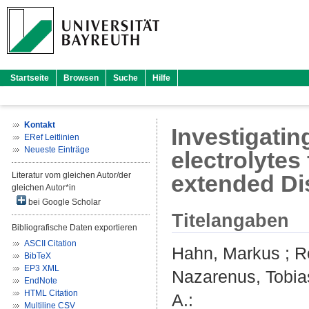
Startseite
Browsen
Suche
Hilfe
Kontakt
Investigatin
ERef Leitlinien
Neueste Einträge
electrolytes
Literatur vom gleichen Autor/der
extended Dis
gleichen Autor*in
bei Google Scholar
Titelangaben
Bibliografische Daten exportieren
ASCII Citation
Hahn, Markus
;
R
BibTeX
EP3 XML
Nazarenus, Tobia
EndNote
HTML Citation
A.
:
Multiline CSV