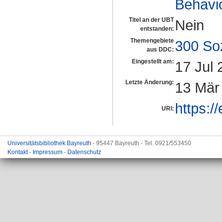
Behavi
Titel an der UBT
Nein
entstanden:
Themengebiete
300 So
aus DDC:
Eingestellt am:
17 Jul 
Letzte Änderung:
13 Mär
https:/
URI:
Universitätsbibliothek Bayreuth
- 95447 Bayreuth - Tel. 0921/553450
Kontakt
-
Impressum
-
Datenschutz