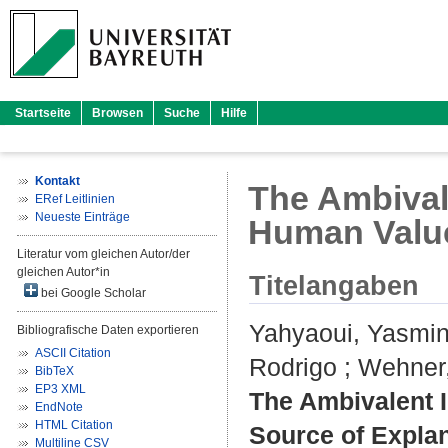
Startseite
Browsen
Suche
Hilfe
Kontakt
The Ambivale
ERef Leitlinien
Neueste Einträge
Human Value
Literatur vom gleichen Autor/der
gleichen Autor*in
Titelangaben
bei Google Scholar
Yahyaoui, Yasmi
Bibliografische Daten exportieren
ASCII Citation
Rodrigo
;
Wehner,
BibTeX
EP3 XML
The Ambivalent I
EndNote
HTML Citation
Source of Explan
Multiline CSV