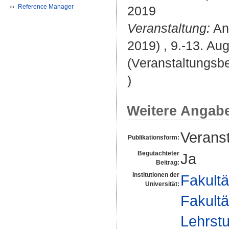
Reference Manager
2019
Veranstaltung:
An
2019) , 9.-13. Au
(Veranstaltungsb
)
Weitere Angab
Veranst
Publikationsform:
Begutachteter
Ja
Beitrag:
Institutionen der
Fakultä
Universität:
Fakultä
Lehrstu