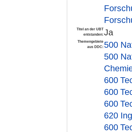
Forsch
Forsch
Titel an der UBT
Ja
entstanden:
Themengebiete
500 Na
aus DDC:
500 Na
Chemi
600 Te
600 Te
600 Te
620 In
600 Te