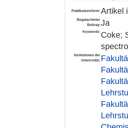
Artikel 
Publikationsform:
Begutachteter
Ja
Beitrag:
Keywords:
Coke; S
spectr
Institutionen der
Fakultä
Universität:
Fakultä
Fakultä
Lehrst
Fakultä
Lehrst
Chemisc