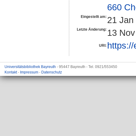
660 Ch
Eingestellt am:
21 Jan
Letzte Änderung:
13 Nov
https:/
URI:
Universitätsbibliothek Bayreuth
- 95447 Bayreuth - Tel. 0921/553450
Kontakt
-
Impressum
-
Datenschutz