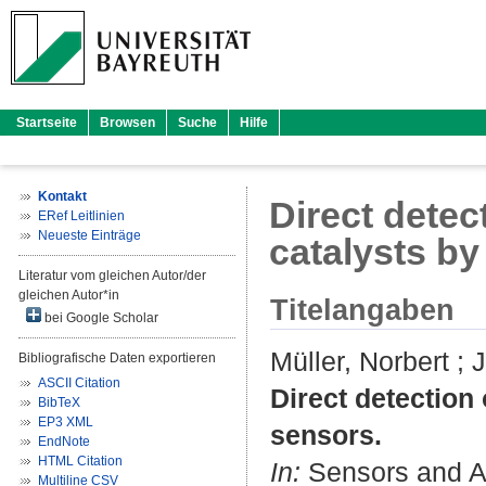
Startseite
Browsen
Suche
Hilfe
Kontakt
Direct detec
ERef Leitlinien
Neueste Einträge
catalysts by
Literatur vom gleichen Autor/der
gleichen Autor*in
Titelangaben
bei Google Scholar
Müller, Norbert
;
J
Bibliografische Daten exportieren
ASCII Citation
Direct detection 
BibTeX
EP3 XML
sensors.
EndNote
HTML Citation
In:
Sensors and Ac
Multiline CSV