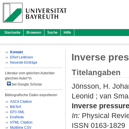
Startseite
Browsen
Suche
Hilfe
Kontakt
Inverse pres
ERef Leitlinien
Neueste Einträge
Titelangaben
Literatur vom gleichen Autor/der
gleichen Autor*in
Jönsson, H. Joha
bei Google Scholar
Leonid
;
van Sma
Bibliografische Daten exportieren
ASCII Citation
Inverse pressure
BibTeX
EP3 XML
In:
Physical Revie
EndNote
HTML Citation
ISSN 0163-1829
Multiline CSV