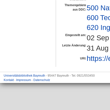
Themengebiete
500 Na
aus DDC:
600 Te
620 In
Eingestellt am:
02 Sep
Letzte Änderung:
31 Aug
https:/
URI:
Universitätsbibliothek Bayreuth
- 95447 Bayreuth - Tel. 0921/553450
Kontakt
-
Impressum
-
Datenschutz