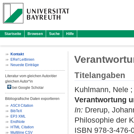
Startseite
Browsen
Suche
Hilfe
Kontakt
Verantwortu
ERef Leitlinien
Neueste Einträge
Titelangaben
Literatur vom gleichen Autor/der
gleichen Autor*in
Kuhlmann, Nele
bei Google Scholar
Verantwortung u
Bibliografische Daten exportieren
ASCII Citation
In:
Drerup, Johan
BibTeX
EP3 XML
Philosophie der Ki
EndNote
HTML Citation
ISBN 978-3-476-
Multiline CSV