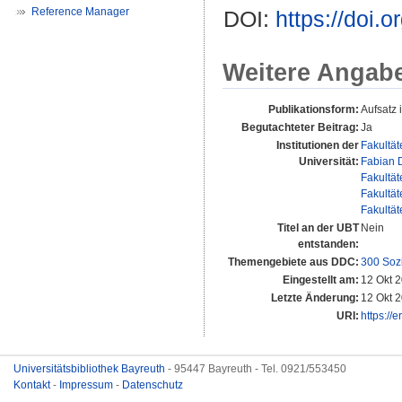
Reference Manager
DOI:
https://doi.
Weitere Angab
Publikationsform:
Aufsatz
Begutachteter Beitrag:
Ja
Institutionen der
Fakultät
Universität:
Fabian D
Fakultät
Fakultät
Fakultät
Titel an der UBT
Nein
entstanden:
Themengebiete aus DDC:
300 Soz
Eingestellt am:
12 Okt 
Letzte Änderung:
12 Okt 
URI:
https://
Universitätsbibliothek Bayreuth
- 95447 Bayreuth - Tel. 0921/553450
Kontakt
-
Impressum
-
Datenschutz