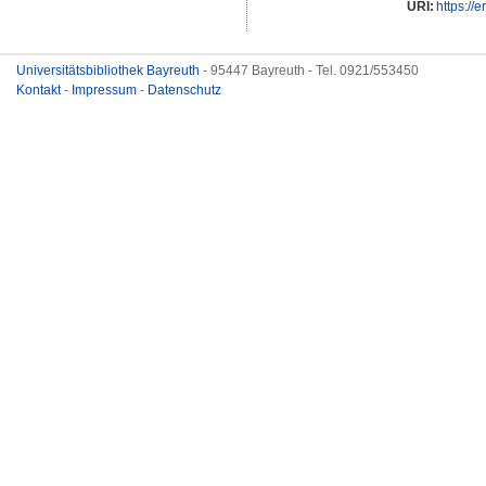
URI:
https://
Universitätsbibliothek Bayreuth
- 95447 Bayreuth - Tel. 0921/553450
Kontakt
-
Impressum
-
Datenschutz