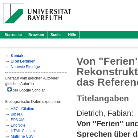
Startseite
Browsen
Suche
Hilfe
Kontakt
Von "Ferien
ERef Leitlinien
Neueste Einträge
Rekonstrukt
Literatur vom gleichen Autor/der
das Referen
gleichen Autor*in
bei Google Scholar
Titelangaben
Bibliografische Daten exportieren
ASCII Citation
Dietrich, Fabian
:
BibTeX
EP3 XML
Von "Ferien" un
EndNote
HTML Citation
Sprechen über da
Multiline CSV