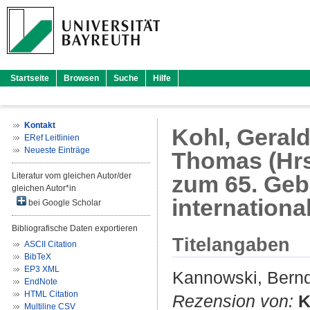
Startseite
Browsen
Suche
Hilfe
Kontakt
Kohl, Gerald
ERef Leitlinien
Neueste Einträge
Thomas (Hrsg
Literatur vom gleichen Autor/der
zum 65. Geb
gleichen Autor*in
internationa
bei Google Scholar
Bibliografische Daten exportieren
Titelangaben
ASCII Citation
BibTeX
EP3 XML
Kannowski, Bern
EndNote
HTML Citation
Rezension von:
K
Multiline CSV