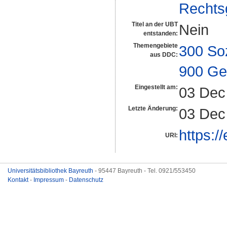
Rechts
Titel an der UBT
Nein
entstanden:
Themengebiete
300 So
aus DDC:
900 Ge
Eingestellt am:
03 Dec
Letzte Änderung:
03 Dec
https:/
URI:
Universitätsbibliothek Bayreuth
- 95447 Bayreuth - Tel. 0921/553450
Kontakt
-
Impressum
-
Datenschutz