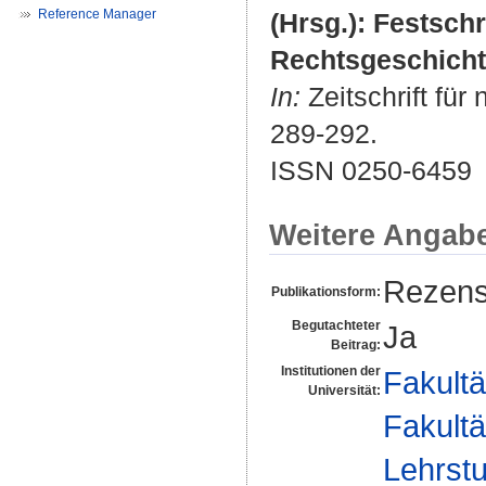
Reference Manager
(Hrsg.): Festsch
Rechtsgeschichte
In:
Zeitschrift für
289-292.
ISSN 0250-6459
Weitere Angab
Rezens
Publikationsform:
Begutachteter
Ja
Beitrag:
Institutionen der
Fakultä
Universität:
Fakultä
Lehrstu