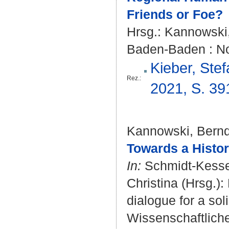
Friends or Foe?
Hrsg.:
Kannowski
Baden-Baden : N
Kieber, Ste
Rez.:
2021, S. 391
Kannowski, Bern
Towards a Histo
In:
Schmidt‐Kesse
Christina
(Hrsg.):
dialogue for a so
Wissenschaftliche 