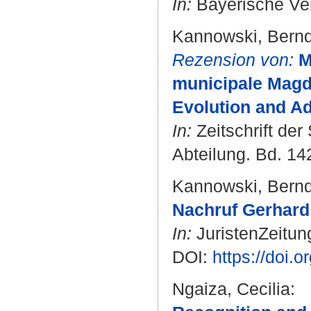
In:
Bayerische Verw
Kannowski, Bern
Rezension von:
M
municipale Magde
Evolution and Ad
In:
Zeitschrift der
Abteilung. Bd. 142
Kannowski, Bern
Nachruf Gerhard 
In:
JuristenZeitung
DOI:
https://doi.
Ngaiza, Cecilia
: