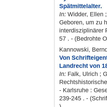
Spätmittelalter.
In:
Widder, Ellen
Geboren, um zu he
interdisziplinärer
57 . - (Bedrohte 
Kannowski, Bern
Von Schrifteigen
Landrecht von 18
In:
Falk, Ulrich
;
G
Rechtshistorische
- Karlsruhe : Gese
239-245 . - (Schr
)