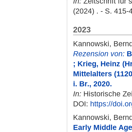
In:
Zeitschrift fü
(2024) . - S. 415-
2023
Kannowski, Bern
Rezension von:
B
; Krieg, Heinz (
Mittelalters (11
i. Br., 2020.
In:
Historische Zei
DOI:
https://doi.
Kannowski, Bern
Early Middle Age