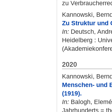
zu Verbraucherrec
Kannowski, Bern
Zu Struktur und
In:
Deutsch, Andr
Heidelberg : Unive
(Akademiekonfere
2020
Kannowski, Bern
Menschen‐ und B
(1919).
In:
Balogh, Elemé
Jahrhunderts = the