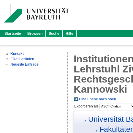
Startseite
Browsen
Suche
Hilfe
Kontakt
Institutione
ERef Leitlinien
Neueste Einträge
Lehrstuhl Zi
Rechtsgeschi
Kannowski
Eine Ebene nach oben ...
Exportieren als
Universität B
Fakultäte