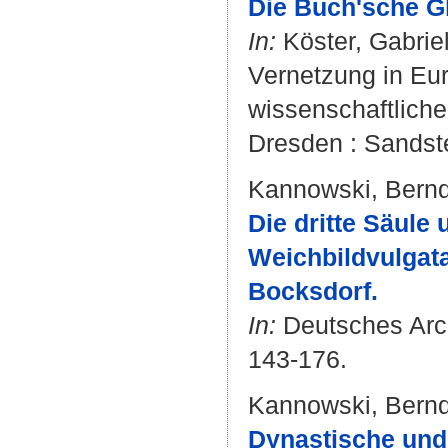
Die Buch'sche Gl
In:
Köster, Gabrie
Vernetzung in Eu
wissenschaftliche
Dresden : Sandste
Kannowski, Bern
Die dritte Säul
Weichbildvulgat
Bocksdorf.
In:
Deutsches Archi
143-176.
Kannowski, Bern
Dynastische und