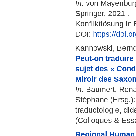
In:
von Mayenburg
Springer, 2021 . 
Konfliktlösung in 
DOI:
https://doi.
Kannowski, Bern
Peut-on traduire
sujet des « Condi
Miroir des Saxon
In:
Baumert, Ren
Stéphane
(Hrsg.):
traductologie, did
(Colloques & Essa
Regional Human R