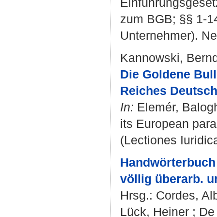
Einführungsgesetz
zum BGB; §§ 1-14
Unternehmer). Neu
Kannowski, Bern
Die Goldene Bul
Reiches Deutsch
In:
Elemér, Balog
its European paral
(Lectiones Iuridica
Handwörterbuch 
völlig überarb. u
Hrsg.:
Cordes, Al
Lück, Heiner
;
De 