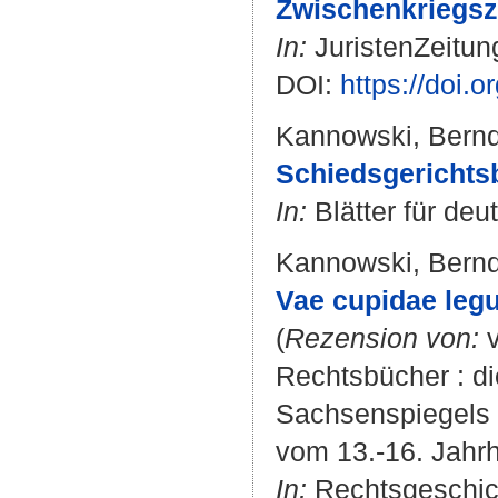
Zwischenkriegsze
In:
JuristenZeitung
DOI:
https://doi.
Kannowski, Bern
Schiedsgerichts
In:
Blätter für deu
Kannowski, Bern
Vae cupidae legu
(
Rezension von:
v
Rechtsbücher : d
Sachsenspiegels 
vom 13.-16. Jahrh
In:
Rechtsgeschicht