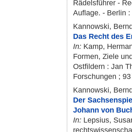
Rädelsführer - Rec
Auflage. - Berlin 
Kannowski, Bern
Das Recht des Er
In:
Kamp, Herma
Formen, Ziele und
Ostfildern : Jan T
Forschungen ; 93 
Kannowski, Bern
Der Sachsenspie
Johann von Buch
In:
Lepsius, Susa
rechtswissenschaf