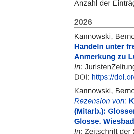
Anzahl der Einträ
2026
Kannowski, Bern
Handeln unter f
Anmerkung zu LG 
In:
JuristenZeitung
DOI:
https://doi.
Kannowski, Bern
Rezension von:
K
(Mitarb.): Glos
Glosse. Wiesbad
In:
Zeitschrift der