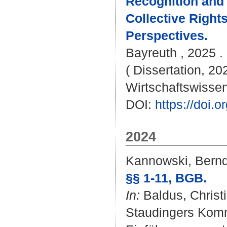
Recognition and 
Collective Right
Perspectives.
Bayreuth , 2025 .
( Dissertation, 20
Wirtschaftswissen
DOI:
https://doi
2024
Kannowski, Bern
§§ 1-11, BGB.
In:
Baldus, Christ
Staudingers Komm