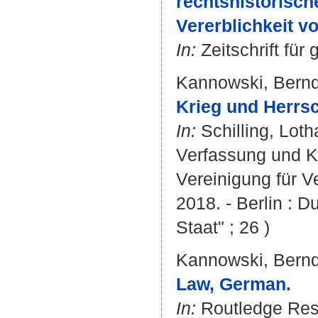
rechtshistorisc
Vererblichkeit v
In:
Zeitschrift für
Kannowski, Bern
Krieg und Herrsc
In:
Schilling, Loth
Verfassung und Kr
Vereinigung für V
2018. - Berlin : D
Staat" ; 26 )
Kannowski, Bern
Law, German.
In:
Routledge Reso