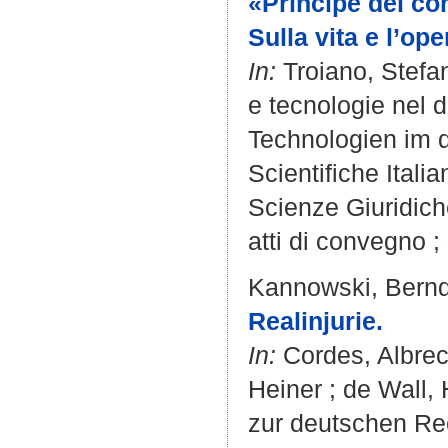
«Principe dei com
Sulla vita e l’op
In:
Troiano, Stefa
e tecnologie nel 
Technologien im d
Scientifiche Itali
Scienze Giuridiche
atti di convegno ; 
Kannowski, Bern
Realinjurie.
In:
Cordes, Albrec
Heiner
;
de Wall, 
zur deutschen Re