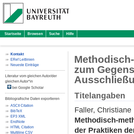
Startseite
Browsen
Suche
Hilfe
Kontakt
Methodisch-
ERef Leitlinien
Neueste Einträge
zum Gegenst
Literatur vom gleichen Autor/der
Ausschließ
gleichen Autor*in
bei Google Scholar
Titelangaben
Bibliografische Daten exportieren
ASCII Citation
Faller, Christiane
BibTeX
EP3 XML
Methodisch-met
EndNote
HTML Citation
der Praktiken de
Multiline CSV