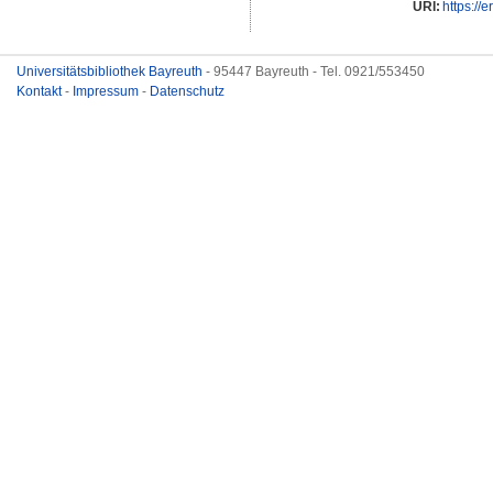
URI:
https://
Universitätsbibliothek Bayreuth
- 95447 Bayreuth - Tel. 0921/553450
Kontakt
-
Impressum
-
Datenschutz