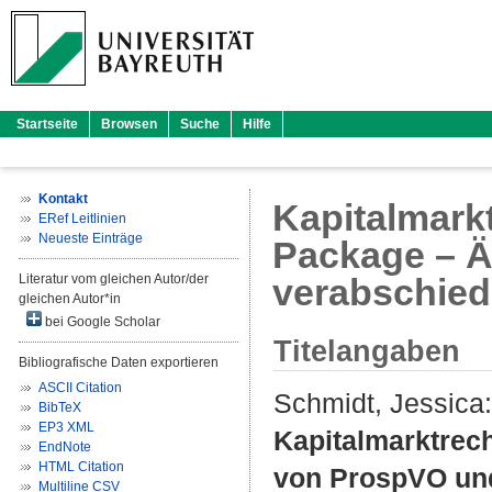
Startseite
Browsen
Suche
Hilfe
Kontakt
Kapitalmarkt
ERef Leitlinien
Neueste Einträge
Package – Ä
Literatur vom gleichen Autor/der
verabschied
gleichen Autor*in
bei Google Scholar
Titelangaben
Bibliografische Daten exportieren
ASCII Citation
Schmidt, Jessica
:
BibTeX
EP3 XML
Kapitalmarktrec
EndNote
HTML Citation
von ProspVO und
Multiline CSV