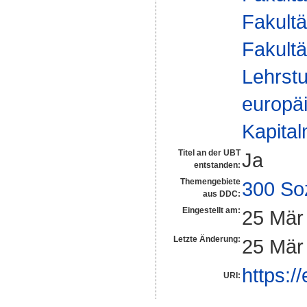
Fakultä
Fakultä
Lehrstu
europä
Kapital
Titel an der UBT
Ja
entstanden:
Themengebiete
300 So
aus DDC:
Eingestellt am:
25 Mär
Letzte Änderung:
25 Mär
https:/
URI: