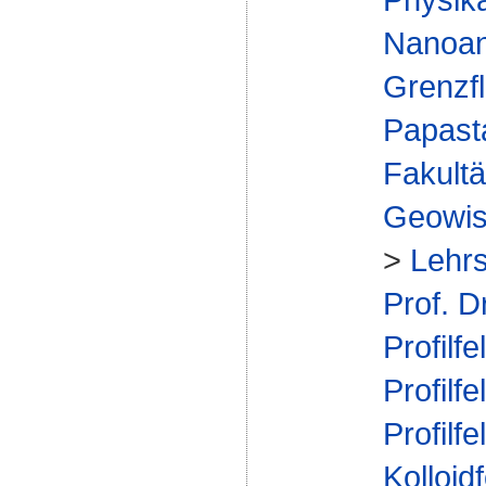
Nanoan
Grenzfl
Papast
Fakultä
Geowis
>
Lehrs
Prof. D
Profilfe
Profilfe
Profilfe
Kolloid