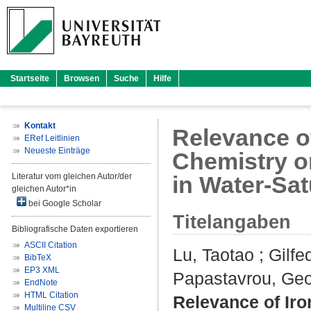
Startseite
Browsen
Suche
Hilfe
Kontakt
Relevance o
ERef Leitlinien
Neueste Einträge
Chemistry on
Literatur vom gleichen Autor/der
in Water-Sa
gleichen Autor*in
bei Google Scholar
Titelangaben
Bibliografische Daten exportieren
ASCII Citation
Lu, Taotao
;
Gilfe
BibTeX
EP3 XML
Papastavrou, Ge
EndNote
HTML Citation
Relevance of Ir
Multiline CSV