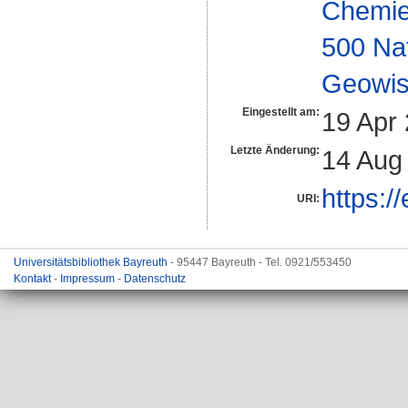
Chemi
500 Na
Geowis
Eingestellt am:
19 Apr
Letzte Änderung:
14 Aug
https:/
URI:
Universitätsbibliothek Bayreuth
- 95447 Bayreuth - Tel. 0921/553450
Kontakt
-
Impressum
-
Datenschutz