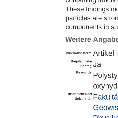
These findings ind
particles are stro
components in su
Weitere Angab
Artikel 
Publikationsform:
Begutachteter
Ja
Beitrag:
Keywords:
Polysty
oxyhyd
Institutionen der
Fakultä
Universität:
Geowis
Physika