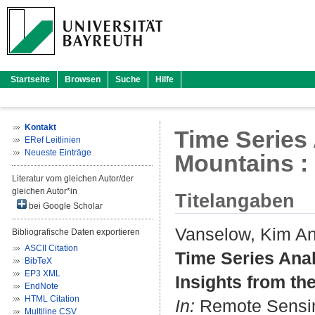
Startseite
Browsen
Suche
Hilfe
Kontakt
Time Series
ERef Leitlinien
Neueste Einträge
Mountains : 
Literatur vom gleichen Autor/der
gleichen Autor*in
Titelangaben
bei Google Scholar
Vanselow, Kim A
Bibliografische Daten exportieren
ASCII Citation
Time Series Anal
BibTeX
EP3 XML
Insights from the
EndNote
HTML Citation
In:
Remote Sensing
Multiline CSV