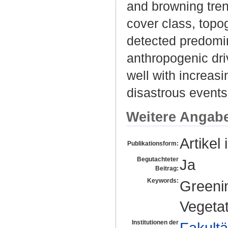
and browning tren
cover class, topo
detected predomina
anthropogenic dri
well with increas
disastrous events
Weitere Angab
Artikel 
Publikationsform:
Begutachteter
Ja
Beitrag:
Keywords:
Greenin
Vegeta
Institutionen der
Fakultä