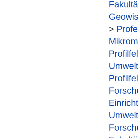
Fakultä
Geowis
>
Profe
Mikrome
Profilfe
Umwelt
Profilfe
Forsch
Einrich
Umwelt
Forsch