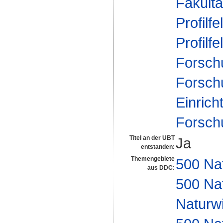
Fakultä
Profilfe
Profilfe
Forsch
Forsch
Einrich
Forsch
Titel an der UBT
Ja
entstanden:
Themengebiete
500 Na
aus DDC:
500 Na
Naturw