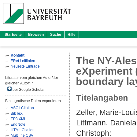
Startseite
Browsen
Suche
Hilfe
Kontakt
The NY-Ales
ERef Leitlinien
Neueste Einträge
eXperiment 
Literatur vom gleichen Autor/der
boundary la
gleichen Autor*in
bei Google Scholar
Titelangaben
Bibliografische Daten exportieren
ASCII Citation
Zeller, Marie-Lou
BibTeX
EP3 XML
Littmann, Daniela
EndNote
HTML Citation
Christoph
:
Multiline CSV