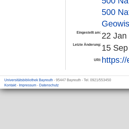
500 Na
500 Na
Geowis
Eingestellt am:
22 Jan
Letzte Änderung:
15 Sep
https:/
URI:
Universitätsbibliothek Bayreuth
- 95447 Bayreuth - Tel. 0921/553450
Kontakt
-
Impressum
-
Datenschutz