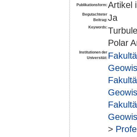
Artikel 
Publikationsform:
Begutachteter
Ja
Beitrag:
Keywords:
Turbule
Polar A
Institutionen der
Fakultä
Universität:
Geowis
Fakultä
Geowis
Fakultä
Geowis
>
Profe