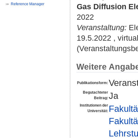
Reference Manager
Gas Diffusion E
2022
Veranstaltung:
Ele
19.5.2022 , virtua
(Veranstaltungsbe
Weitere Angab
Veranst
Publikationsform:
Begutachteter
Ja
Beitrag:
Institutionen der
Fakultä
Universität:
Fakultä
Lehrstu