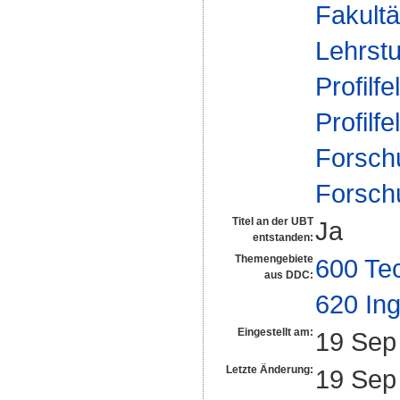
Fakultä
Lehrstu
Profilfe
Profilfe
Forsch
Forsch
Titel an der UBT
Ja
entstanden:
Themengebiete
600 Te
aus DDC:
620 In
Eingestellt am:
19 Sep
Letzte Änderung:
19 Sep