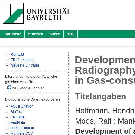
Startseite
Browsen
Suche
Hilfe
Kontakt
Development
ERef Leitlinien
Neueste Einträge
Radiography
Literatur vom gleichen Autor/der
in Gas-cons
gleichen Autor*in
bei Google Scholar
Titelangaben
Bibliografische Daten exportieren
ASCII Citation
Hoffmann, Hendri
BibTeX
EP3 XML
Moos, Ralf
;
Mank
EndNote
HTML Citation
Development of 
Multiline CSV