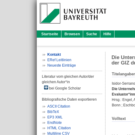
Startseite
Browsen
Suche
Hilfe
Kontakt
Die Unter
ERef Leitlinien
der GIZ d
Neueste Einträge
Titelangabe
Literatur vom gleichen Autor/der
gleichen Autor*in
Isidor-Serrano
bei Google Scholar
Die Unternehm
Evaluator*inn
Bibliografische Daten exportieren
Hrsg.:
Engel, 
Bonn ; Eschbo
ASCII Citation
BibTeX
EP3 XML
Volltext
EndNote
HTML Citation
Multiline CSV