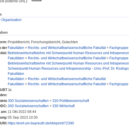
text (externe URL):
s
Organisation
aben
form:
Projektbericht, Forschungsbericht, Gutachten
n der
Fakultäten
>
Rechts- und Wirtschaftswissenschaftliche Fakultät
>
Fachgruppe 
ität:
Betriebswirtschaftslehre mit Schwerpunkt Human Resources und Intrapeneur
Fakultäten
>
Rechts- und Wirtschaftswissenschaftliche Fakultät
>
Fachgruppe 
Betriebswirtschaftslehre mit Schwerpunkt Human Resources und Intrapeneur
Schwerpunkt Human Resources und Intrapeneurship - Univ.-Prof. Dr. Rodrigo 
Fakultäten
Fakultäten
>
Rechts- und Wirtschaftswissenschaftliche Fakultät
Fakultäten
>
Rechts- und Wirtschaftswissenschaftliche Fakultät
>
Fachgruppe 
r UBT
Ja
nden:
iete
300 Sozialwissenschaften
>
320 Politikwissenschaft
DDC:
300 Sozialwissenschaften
>
330 Wirtschaft
t am:
11 Okt 2022 08:44
rung:
05 Sep 2023 10:30
URI:
https://eref.uni-bayreuth.de/id/eprint/72390