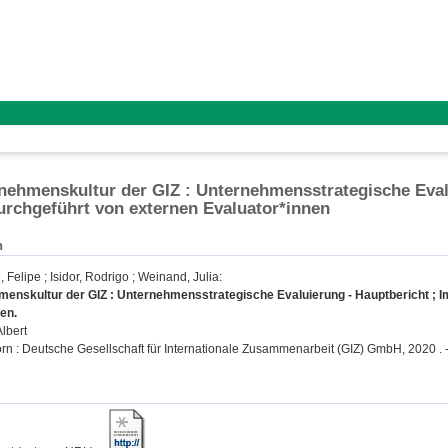
nehmenskultur der GIZ : Unternehmensstrategische Evalu
urchgeführt von externen Evaluator*innen
n
, Felipe
;
Isidor, Rodrigo
;
Weinand, Julia
:
enskultur der GIZ : Unternehmensstrategische Evaluierung - Hauptbericht ; I
en.
Albert
rn : Deutsche Gesellschaft für Internationale Zusammenarbeit (GIZ) GmbH, 2020 . - 