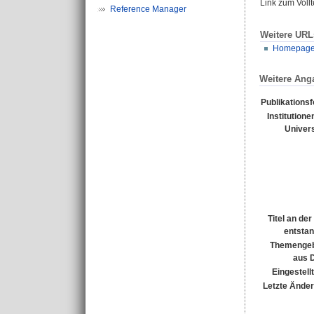
Link zum Voll
Reference Manager
Weitere URL
Homepage 
Weitere Ang
Publikations
Institutione
Univers
Titel an de
entsta
Themengeb
aus 
Eingestell
Letzte Ände