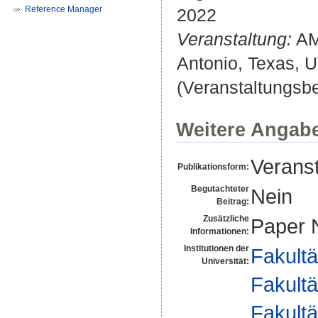
Reference Manager
2022
Veranstaltung:
AM
Antonio, Texas, 
(Veranstaltungsb
Weitere Angab
Veranst
Publikationsform:
Begutachteter
Nein
Beitrag:
Zusätzliche
Paper 
Informationen:
Institutionen der
Fakultä
Universität:
Fakultä
Fakultä