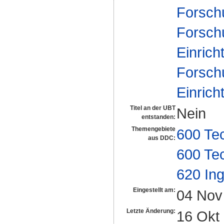
Forsch
Forsch
Einrich
Forsch
Einrich
Titel an der UBT
Nein
entstanden:
Themengebiete
600 Te
aus DDC:
600 Te
620 In
Eingestellt am:
04 Nov
Letzte Änderung:
16 Okt