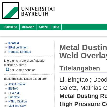
Startseite
Browsen
Suche
Hilfe
Kontakt
Metal Dustin
ERef Leitlinien
Neueste Einträge
Weld Overla
Literatur vom gleichen Autor/der
gleichen Autor*in
Titelangaben
bei Google Scholar
Li, Bingtao
;
Deod
Bibliografische Daten exportieren
ASCII Citation
Galetz, Mathias C
BibTeX
EP3 XML
Metal Dusting Re
EndNote
HTML Citation
High Pressure C
Multiline CSV