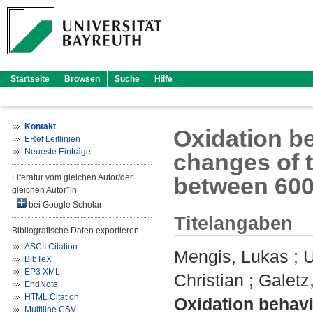
Startseite
Browsen
Suche
Hilfe
Kontakt
Oxidation be
ERef Leitlinien
Neueste Einträge
changes of 
Literatur vom gleichen Autor/der
between 600
gleichen Autor*in
bei Google Scholar
Titelangaben
Bibliografische Daten exportieren
ASCII Citation
Mengis, Lukas
;
U
BibTeX
EP3 XML
Christian
;
Galetz
EndNote
HTML Citation
Oxidation behavi
Multiline CSV