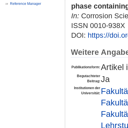
Reference Manager
phase containing
In:
Corrosion Scie
ISSN 0010-938X
DOI:
https://doi.
Weitere Angab
Artikel 
Publikationsform:
Begutachteter
Ja
Beitrag:
Institutionen der
Fakultä
Universität:
Fakultä
Fakultä
Lehrstu