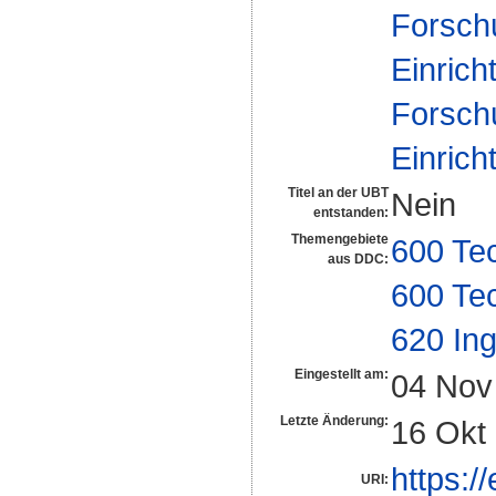
Forsch
Einrich
Forsch
Einrich
Titel an der UBT
Nein
entstanden:
Themengebiete
600 Te
aus DDC:
600 Te
620 In
Eingestellt am:
04 Nov
Letzte Änderung:
16 Okt
https:/
URI: