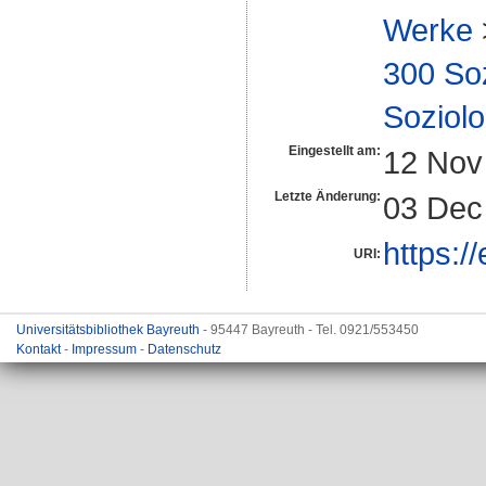
Werke
300 So
Soziolo
Eingestellt am:
12 Nov
Letzte Änderung:
03 Dec
https:/
URI:
Universitätsbibliothek Bayreuth
- 95447 Bayreuth - Tel. 0921/553450
Kontakt
-
Impressum
-
Datenschutz