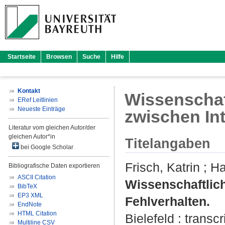
Startseite
Browsen
Suche
Hilfe
Kontakt
Wissenschaf
ERef Leitlinien
Neueste Einträge
zwischen Int
Literatur vom gleichen Autor/der
gleichen Autor*in
Titelangaben
bei Google Scholar
Frisch, Katrin
;
Ha
Bibliografische Daten exportieren
ASCII Citation
Wissenschaftlich
BibTeX
EP3 XML
Fehlverhalten.
EndNote
HTML Citation
Bielefeld : transcr
Multiline CSV