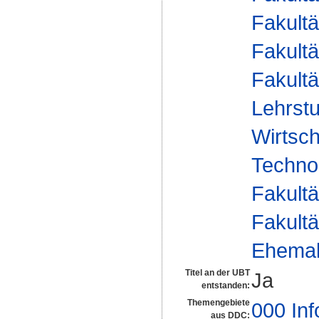
Fakultä
Fakultä
Fakultä
Lehrstu
Wirtsch
Techno
Fakultä
Fakultä
Ehemal
Titel an der UBT
Ja
entstanden:
Themengebiete
000 Inf
aus DDC: