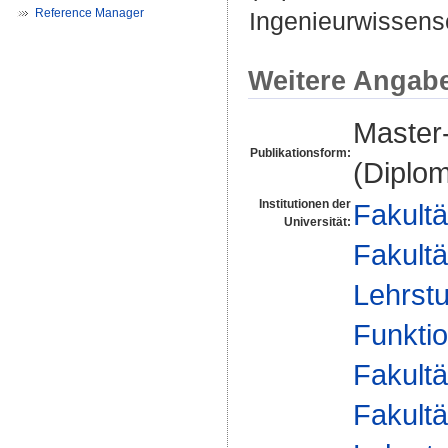
Reference Manager
Ingenieurwissensc
Weitere Angab
Master-
Publikationsform:
(Diplom
Institutionen der
Fakultä
Universität:
Fakultä
Lehrstu
Funktio
Fakultä
Fakultä