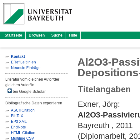
Startseite
Browsen
Suche
Hilfe
Kontakt
Al2O3-Passi
ERef Leitlinien
Neueste Einträge
Depositions
Literatur vom gleichen Autor/der
gleichen Autor*in
Titelangaben
bei Google Scholar
Exner, Jörg
:
Bibliografische Daten exportieren
ASCII Citation
Al2O3-Passivier
BibTeX
EP3 XML
Bayreuth , 2011
EndNote
HTML Citation
(Diplomarbeit, 201
Multiline CSV