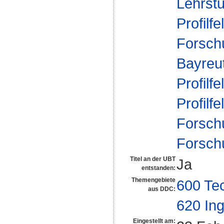
Lehrstu
Profilfe
Forsch
Bayreu
Profilfe
Profilfe
Forsch
Forsch
Titel an der UBT
Ja
entstanden:
Themengebiete
600 Te
aus DDC:
620 In
Eingestellt am: