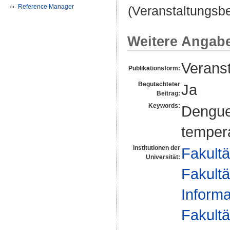
Reference Manager
(Veranstaltungsbe
Weitere Angab
Veranst
Publikationsform:
Begutachteter
Ja
Beitrag:
Keywords:
Dengue 
tempera
Institutionen der
Fakultä
Universität:
Fakultä
Informa
Fakultä