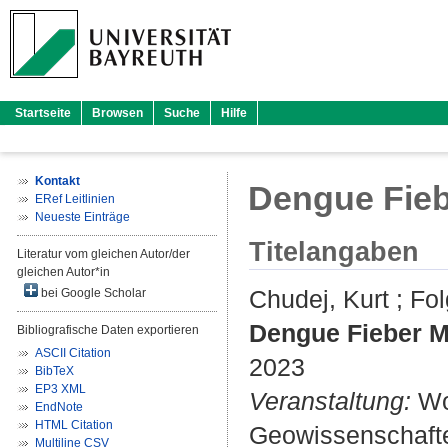
Startseite
Browsen
Suche
Hilfe
Kontakt
Dengue Fieb
ERef Leitlinien
Neueste Einträge
Titelangaben
Literatur vom gleichen Autor/der
gleichen Autor*in
Chudej, Kurt
;
Fol
bei Google Scholar
Dengue Fieber M
Bibliografische Daten exportieren
ASCII Citation
2023
BibTeX
EP3 XML
Veranstaltung:
Wo
EndNote
HTML Citation
Geowissenschafte
Multiline CSV