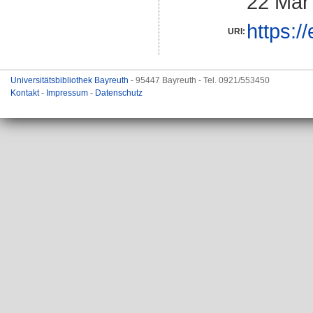
22 Mär
https:/
URI:
Universitätsbibliothek Bayreuth
- 95447 Bayreuth - Tel. 0921/553450
Kontakt
-
Impressum
-
Datenschutz