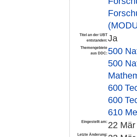
Forsch
Forsch
(MODU
Titel an der UBT
Ja
entstanden:
Themengebiete
500 Na
aus DDC:
500 Na
Mathem
600 Te
600 Te
610 Me
Eingestellt am:
22 Mär
Letzte Änderung: