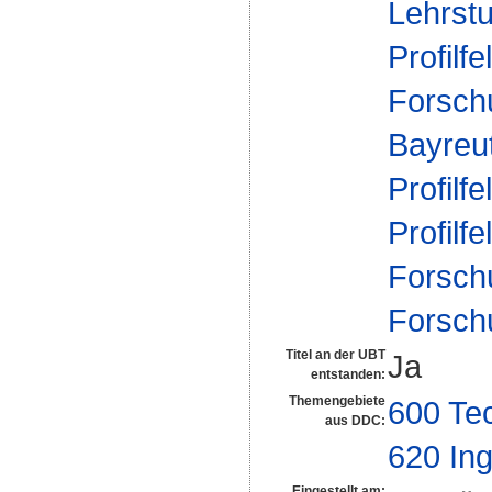
Lehrstu
Profilfe
Forsch
Bayreu
Profilfe
Profilfe
Forsch
Forsch
Titel an der UBT
Ja
entstanden:
Themengebiete
600 Te
aus DDC:
620 In
Eingestellt am: