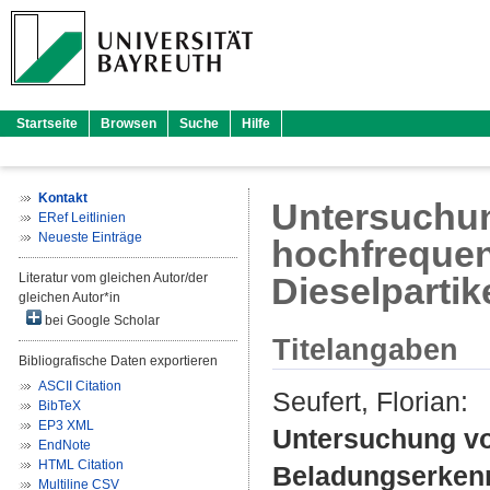
Startseite
Browsen
Suche
Hilfe
Kontakt
Untersuchun
ERef Leitlinien
Neueste Einträge
hochfreque
Literatur vom gleichen Autor/der
Dieselpartike
gleichen Autor*in
bei Google Scholar
Titelangaben
Bibliografische Daten exportieren
ASCII Citation
Seufert, Florian
:
BibTeX
EP3 XML
Untersuchung vo
EndNote
HTML Citation
Beladungserkennu
Multiline CSV