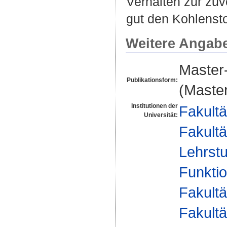
Verhalten zur zuv
gut den Kohlensto
Weitere Angab
Master-
Publikationsform:
(Master
Institutionen der
Fakultä
Universität:
Fakultä
Lehrstu
Funktio
Fakultä
Fakultä