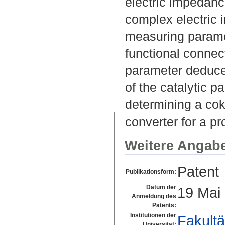
electric impedanc
complex electric 
measuring paramet
functional connec
parameter deduce
of the catalytic p
determining a coke
converter for a p
Weitere Angab
Patent
Publikationsform:
Datum der
19 Mai
Anmeldung des
Patents:
Institutionen der
Fakultä
Universität: