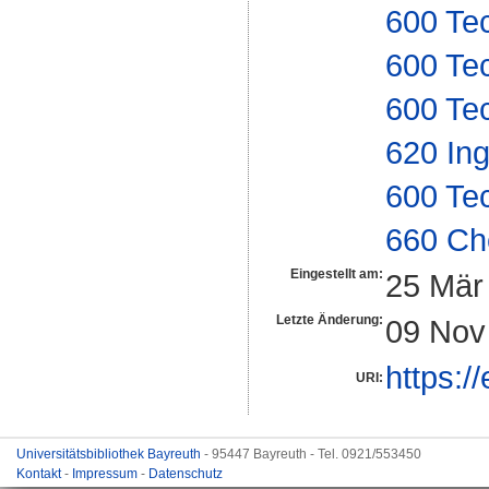
600 Te
600 Te
600 Te
620 In
600 Te
660 Ch
Eingestellt am:
25 Mär
Letzte Änderung:
09 Nov
https:/
URI:
Universitätsbibliothek Bayreuth
- 95447 Bayreuth - Tel. 0921/553450
Kontakt
-
Impressum
-
Datenschutz