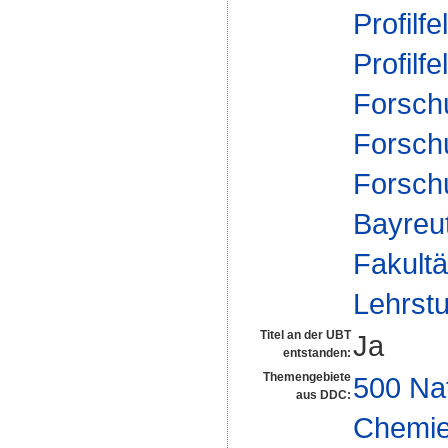
Profilfe
Profilfe
Forsch
Forsch
Forsch
Bayreu
Fakultä
Lehrst
Titel an der UBT
Ja
entstanden:
Themengebiete
500 Na
aus DDC:
Chemi