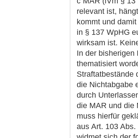
c MAR (iVm § 13 S
relevant ist, hän
kommt und damit 
in § 137 WpHG eu
wirksam ist. Keine
In der bisherigen
thematisiert word
Straftatbestände
die Nichtabgabe e
durch Unterlassen
die MAR und die 
muss hierfür gekl
aus Art. 103 Abs.
widmet sich der f