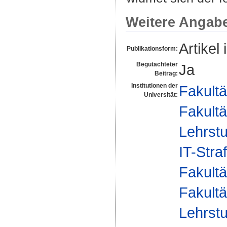
Weitere Angab
Artikel 
Publikationsform:
Begutachteter
Ja
Beitrag:
Institutionen der
Fakultä
Universität:
Fakultä
Lehrstu
IT-Stra
Fakultä
Fakultä
Lehrstu