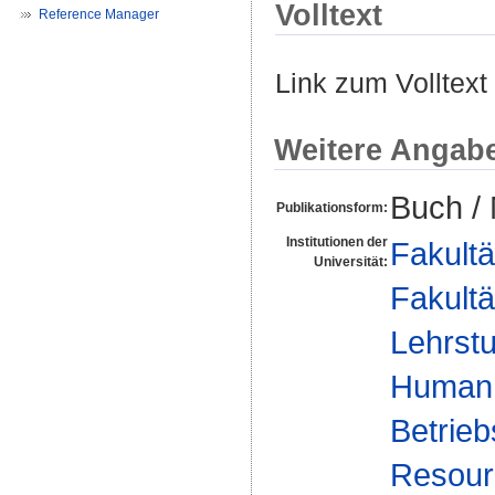
Volltext
Reference Manager
Link zum Volltext
Weitere Angab
Buch /
Publikationsform:
Institutionen der
Fakultä
Universität:
Fakultä
Lehrstu
Human 
Betrie
Resourc