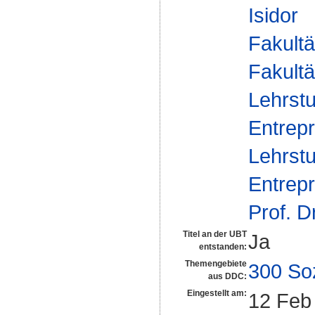
Isidor
Fakultä
Fakultä
Lehrstu
Entrepr
Lehrstu
Entrepr
Prof. D
Titel an der UBT
Ja
entstanden:
Themengebiete
300 So
aus DDC:
Eingestellt am:
12 Feb