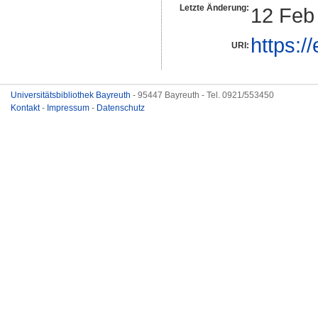
Letzte Änderung:
12 Feb
https:/
URI:
Universitätsbibliothek Bayreuth
- 95447 Bayreuth - Tel. 0921/553450
Kontakt
-
Impressum
-
Datenschutz