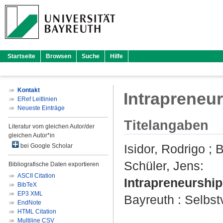
Startseite
Browsen
Suche
Hilfe
Kontakt
Intrapreneu
ERef Leitlinien
Neueste Einträge
Titelangaben
Literatur vom gleichen Autor/der
gleichen Autor*in
Isidor, Rodrigo
;
B
bei Google Scholar
Schüler, Jens
:
Bibliografische Daten exportieren
ASCII Citation
Intrapreneurship
BibTeX
EP3 XML
Bayreuth : Selbstv
EndNote
HTML Citation
Multiline CSV