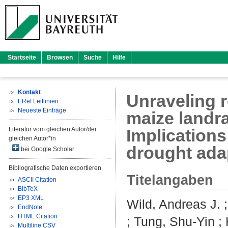
Startseite
Browsen
Suche
Hilfe
Kontakt
Unraveling r
ERef Leitlinien
Neueste Einträge
maize landr
Literatur vom gleichen Autor/der
Implications
gleichen Autor*in
drought ada
bei Google Scholar
Bibliografische Daten exportieren
Titelangaben
ASCII Citation
BibTeX
EP3 XML
Wild, Andreas J.
EndNote
HTML Citation
;
Tung, Shu‐Yin
;
Multiline CSV