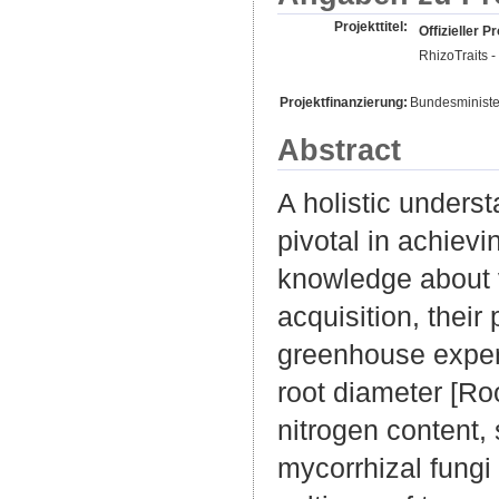
Projekttitel:
Offizieller Pr
RhizoTraits -
Projektfinanzierung:
Bundesministe
Abstract
A holistic underst
pivotal in achiev
knowledge about v
acquisition, their
greenhouse experi
root diameter [Roo
nitrogen content,
mycorrhizal fungi