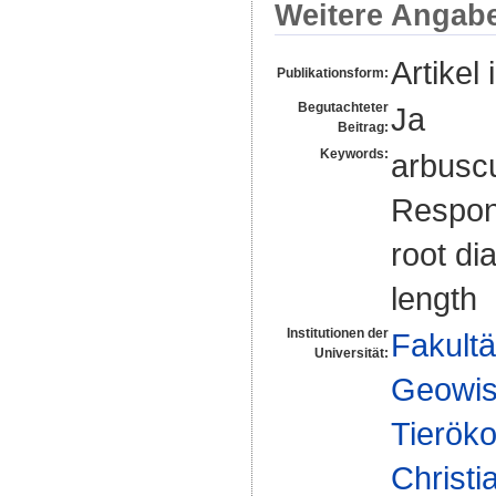
Weitere Angab
Artikel 
Publikationsform:
Begutachteter
Ja
Beitrag:
Keywords:
arbuscu
Respons
root di
length
Institutionen der
Fakultä
Universität:
Geowis
Tieröko
Christi