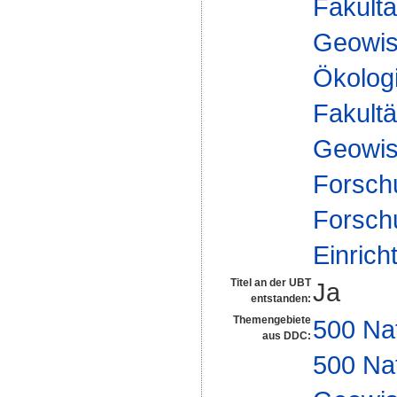
Fakultä
Geowis
Ökologi
Fakultä
Geowis
Forsch
Forsch
Einrich
Titel an der UBT
Ja
entstanden:
Themengebiete
500 Na
aus DDC:
500 Na